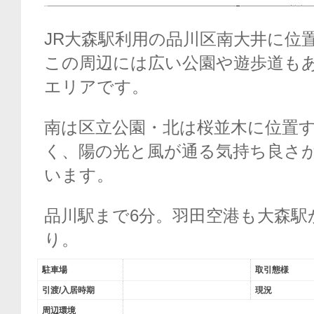
JR大森駅利用の品川区南大井に位
この周辺には広い公園や遊歩道も
エリアです。
南は区立公園・北は桜並木に位置
く、陽の光と風が通る気持ち良さ
います。
品川駅まで6分。羽田空港も大森駅
り。
駐車場
取引態様
引渡/入居時期
現況
周辺環境