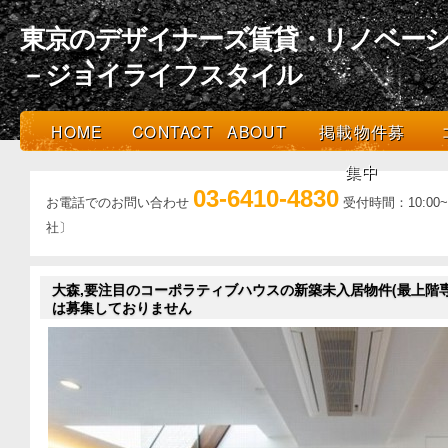
東京のデザイナーズ賃貸・リノベーシ
－ジョイライフスタイル
HOME
CONTACT
ABOUT
掲載物件募
集中
03-6410-4830
お電話でのお問い合わせ
受付時間：10:0
社〕
大森,要注目のコーポラティブハウスの新築未入居物件(最上階
は募集しておりません