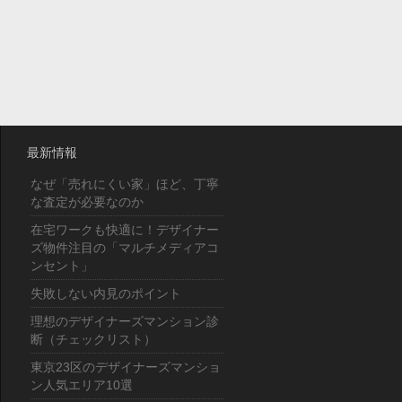
最新情報
なぜ「売れにくい家」ほど、丁寧
な査定が必要なのか
在宅ワークも快適に！デザイナー
ズ物件注目の「マルチメディアコ
ンセント」
失敗しない内見のポイント
理想のデザイナーズマンション診
断（チェックリスト）
東京23区のデザイナーズマンショ
ン人気エリア10選