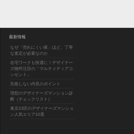
最新情報
なぜ「売れにくい家」ほど、丁寧
な査定が必要なのか
在宅ワークも快適に！デザイナー
ズ物件注目の「マルチメディアコ
ンセント」
失敗しない内見のポイント
理想のデザイナーズマンション診
断（チェックリスト）
東京23区のデザイナーズマンショ
ン人気エリア10選