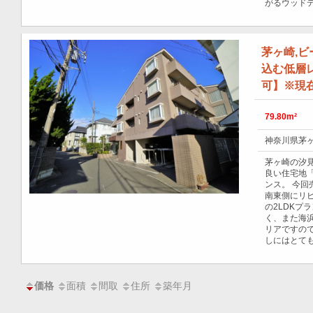
がるウッド
茅ヶ崎,
込む低層
可】※現
79.80m²
神奈川県茅ヶ
茅ヶ崎の汐
良い住宅地
ンス。 今回
南東側にリビ
の2LDKプ
く、また海
リアですの
しにはとて
面積
間取
住所
築年月
価格