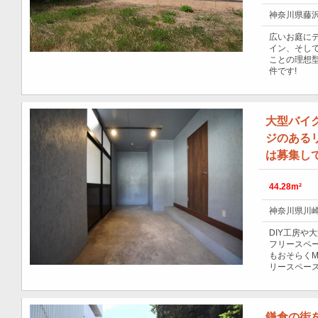
神奈川県藤沢
広いお庭に
イン、そし
ことの理想
件です!
大型バイ
ジのある
は募集し
44.28m²
神奈川県川崎
DIY工房や
フリースペー
もおそらくM
リースペー
鎌倉の街