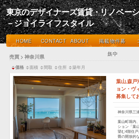
東京のデザイナーズ賃貸・リノベーシ
－ジョイライフスタイル
HOME
CONTACT
ABOUT
掲載物件募
集中
売買 > 神奈川県
面積
間取
住所
築年月
価格
葉山,森
ョン・ヴ
募集して
神奈川県三浦
葉山町堀内
ション「葉
望む4階住戸
畳の開放的