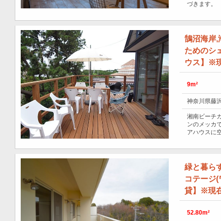
づきます。
鵠沼海岸
ためのシ
ウス】※
9m²
神奈川県藤沢
湘南ビーチ
ンのメッカ
アハウスに空
緑と暮ら
コテージ(
貸】※現
52.80m²