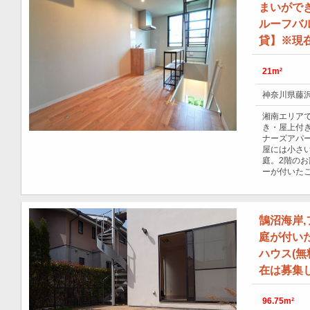
まいがで
ルーフバ
貸】※現
21m²
神奈川県藤沢
湘南エリア
き・屋上付
ナーズアパー
屋には小さ
庭。2階の
ーが付いた
鵠沼海岸
庭が付い
ハウス(無
在は募集
96.75m²