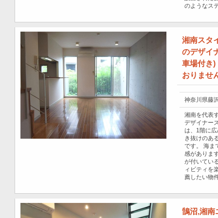
のようなス
湘南スタ
のデザイ
車場付き
おりませ
神奈川県藤沢
湘南を代表
デザイナー
は、1階に
き抜けのある
です。 海
感がありま
が付いてい
ィビティを
薦したい物
鵠沼,湘