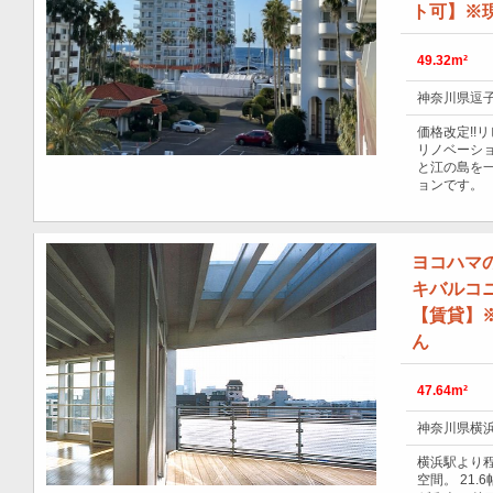
ト可】※
49.32m²
神奈川県逗子
価格改定!!
リノベーショ
と江の島を
ョンです。
ヨコハマ
キバルコ
【賃貸】
ん
47.64m²
神奈川県横浜
横浜駅より
空間。 21