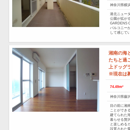
神奈川県横浜
港北ニュー
公園が拡がる
GARDENS
バルコニー
して感じてい
湘南の海
たちと過
上ドッグラ
※現在は
74.49m²
神奈川県藤沢
目の前に湘
ことができる
建てられた
暮らせる贅
と楽しめる
設置された