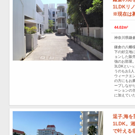
1LDKリ
※現在は
44.02m²
神奈川県鎌倉
鎌倉の八幡様
下の好立地
ョンした販売
強のお部屋。
3LDKとい
うのもお1
ウィークエ
の方にもお
ープしなが
ーションの
に加えてい
逗子,海
1LDK
で叶える