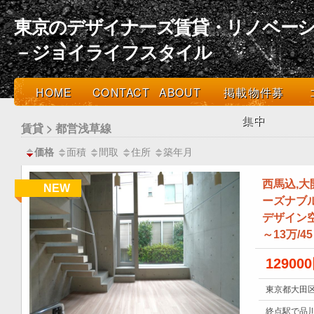
東京のデザイナーズ賃貸・リノベーシ
－ジョイライフスタイル
HOME
CONTACT
ABOUT
掲載物件募
集中
賃貸 > 都営浅草線
面積
間取
住所
築年月
価格
西馬込,
NEW
ーズナブ
デザイン空
～13万/
12900
東京都大田区
終点駅で品