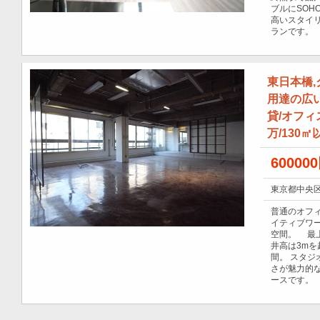
ブルにSOH
高いスタイ
ランです。
東日本橋
用達の広
貸/オフィ
万/130㎡
60000
東京都中央区
普通のオフ
イティブワ
空間。 最上
井高は3mを
間。 スタ
さが魅力的
ースです。