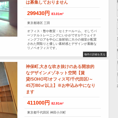
は募集しておりません
299430円
83.01m²
東京都港区 三田
オフィス・塾や教室・セミナールーム、そしてパ
ーソナルトレーニングにいかがですか? ウェイテ
ィングフロアを中心に放射状に大小の個室が配置
された間取りと優しい素材感とデザインが素敵な
リノベオフィスです。
物件の詳細を見る
神保町,大きな吹き抜けのある開放的
なデザインメゾネット空間【賃
貸/SOHO可/オフィス可/千代田区/～
45万/80㎡以上】※お申込み中になり
ます
411000円
82.91m²
東京都千代田区 神田小川町