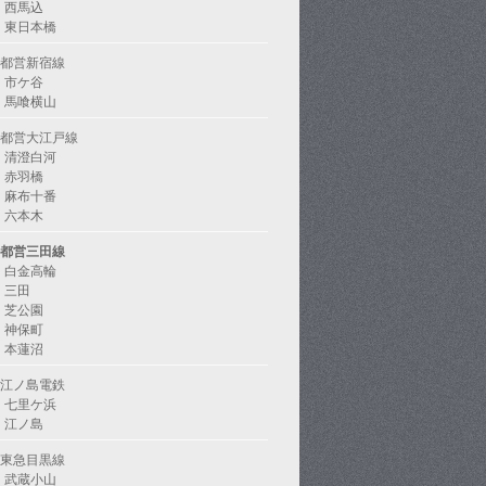
西馬込
東日本橋
都営新宿線
市ケ谷
馬喰横山
都営大江戸線
清澄白河
赤羽橋
麻布十番
六本木
都営三田線
白金高輪
三田
芝公園
神保町
本蓮沼
江ノ島電鉄
七里ケ浜
江ノ島
東急目黒線
武蔵小山