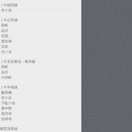
ＪＲ総武線
市ケ谷
ＪＲ山手線
田町
品川
目黒
恵比寿
渋谷
代々木
ＪＲ京浜東北・根岸線
田町
品川
大井町
ＪＲ中央線
飯田橋
市ケ谷
千駄ケ谷
東中野
高円寺
吉祥寺
都営浅草線