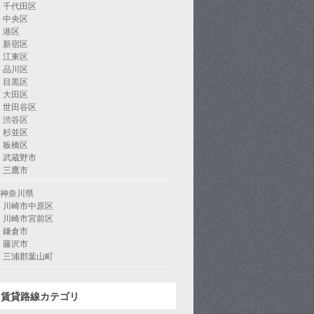
千代田区
中央区
港区
新宿区
江東区
品川区
目黒区
大田区
世田谷区
渋谷区
杉並区
板橋区
武蔵野市
三鷹市
神奈川県
川崎市中原区
川崎市宮前区
鎌倉市
藤沢市
三浦郡葉山町
賃貸路線カテゴリ