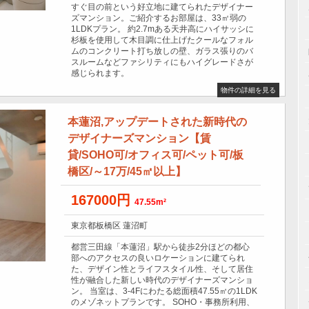
すぐ目の前という好立地に建てられたデザイナー
ズマンション。ご紹介するお部屋は、33㎡弱の
1LDKプラン。 約2.7mある天井高にハイサッシに
杉板を使用して木目調に仕上げたクールなフォル
ムのコンクリート打ち放しの壁、ガラス張りのバ
スルームなどファシリティにもハイグレードさが
感じられます。
物件の詳細を見る
本蓮沼,アップデートされた新時代の
デザイナーズマンション【賃
貸/SOHO可/オフィス可/ペット可/板
橋区/～17万/45㎡以上】
167000円
47.55m²
東京都板橋区 蓮沼町
都営三田線「本蓮沼」駅から徒歩2分ほどの都心
部へのアクセスの良いロケーションに建てられ
た、デザイン性とライフスタイル性、そして居住
性が融合した新しい時代のデザイナーズマンショ
ン。 当室は、3-4Fにわたる総面積47.55㎡の1LDK
のメゾネットプランです。 SOHO・事務所利用、