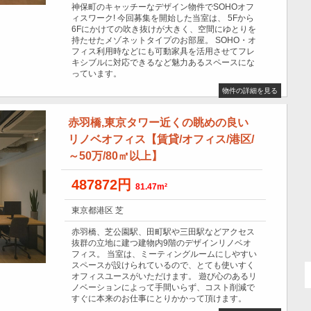
神保町のキャッチーなデザイン物件でSOHOオフ
ィスワーク! 今回募集を開始した当室は、 5Fから
6Fにかけての吹き抜けが大きく、空間にゆとりを
持たせたメゾネットタイプのお部屋。 SOHO・オ
フィス利用時などにも可動家具を活用させてフレ
キシブルに対応できるなど魅力あるスペースにな
っています。
物件の詳細を見る
赤羽橋,東京タワー近くの眺めの良い
リノベオフィス【賃貸/オフィス/港区/
～50万/80㎡以上】
487872円
81.47m²
東京都港区 芝
赤羽橋、芝公園駅、田町駅や三田駅などアクセス
抜群の立地に建つ建物内9階のデザインリノベオ
フィス。 当室は、ミーティングルームにしやすい
スペースが設けられているので、とても使いすく
オフィスユースがいただけます。 遊び心のあるリ
ノベーションによって手間いらず、コスト削減で
すぐに本来のお仕事にとりかかって頂けます。