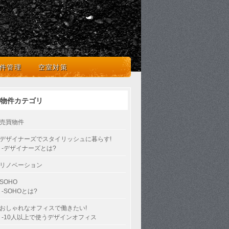
を楽しむ人のための不動産のセレクトショップ
件管理
空室対策
物件カテゴリ
売買物件
デザイナーズでスタイリッシュに暮らす!
-デザイナーズとは?
リノベーション
SOHO
-SOHOとは?
おしゃれなオフィスで働きたい!
-10人以上で使うデザインオフィス