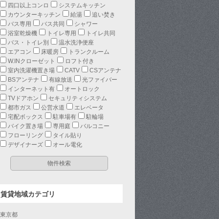
四口以上コンロ
システムキッチン
カウンターキッチン
給湯
追い焚き
バス専用
バス共同
シャワー
浴室乾燥機
トイレ専用
トイレ共同
バス・トイレ別
温水洗浄便座
エアコン
床暖房
トランクルーム
W.INクローゼット
ロフト付き
室内洗濯機置き場
CATV
CSアンテナ
BSアンテナ
有線放送
光ファイバー
インターネット有
オートロック
TVドアホン
セキュリティシステム
都市ガス
公営水道
エレベータ
宅配ボックス
駐車場有
駐輪場
バイク置き場
専用庭
バルコニー
フローリング
タイル貼り
デザイナーズ
オール電化
賃貸地域カテゴリ
東京都