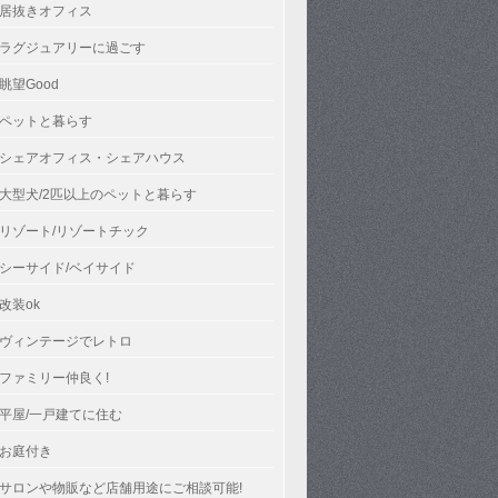
居抜きオフィス
ラグジュアリーに過ごす
眺望Good
ペットと暮らす
シェアオフィス・シェアハウス
大型犬/2匹以上のペットと暮らす
リゾート/リゾートチック
シーサイド/ベイサイド
改装ok
ヴィンテージでレトロ
ファミリー仲良く!
平屋/一戸建てに住む
お庭付き
サロンや物販など店舗用途にご相談可能!