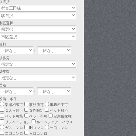
駅選択
市区選択
賃料
～
駅歩分
築年数
面積
～
設備・条件
楽器相談可
事務所可
事務所不可
２人入居可
女性限定
ペット対応
ペット可能
ペット不可
定期借家権
リノベーション
ルームシェア・ハウス
ガスコンロ
IHコンロ
一口コンロ
二口コンロ
三口コンロ