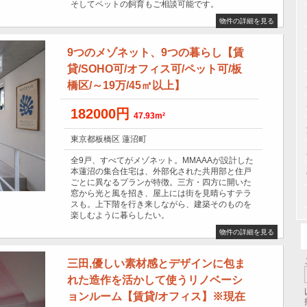
そしてペットの飼育もご相談可能です。
物件の詳細を見る
9つのメゾネット、9つの暮らし【賃
貸/SOHO可/オフィス可/ペット可/板
橋区/～19万/45㎡以上】
182000円
47.93m²
東京都板橋区 蓮沼町
全9戸、すべてがメゾネット。MMAAAが設計した
本蓮沼の集合住宅は、外部化された共用部と住戸
ごとに異なるプランが特徴。三方・四方に開いた
窓から光と風を招き、屋上には街を見晴らすテラ
スも。上下階を行き来しながら、建築そのものを
楽しむように暮らしたい。
物件の詳細を見る
三田,優しい素材感とデザインに包ま
れた造作を活かして使うリノベーシ
ョンルーム【賃貸/オフィス】※現在