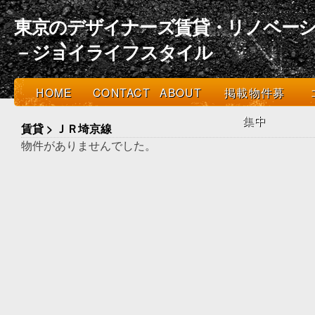
東京のデザイナーズ賃貸・リノベーシ
－ジョイライフスタイル
HOME
CONTACT
ABOUT
掲載物件募
集中
賃貸 > ＪＲ埼京線
物件がありませんでした。