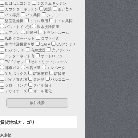
四口以上コンロ
システムキッチン
カウンターキッチン
給湯
追い焚き
バス専用
バス共同
シャワー
浴室乾燥機
トイレ専用
トイレ共同
バス・トイレ別
温水洗浄便座
エアコン
床暖房
トランクルーム
W.INクローゼット
ロフト付き
室内洗濯機置き場
CATV
CSアンテナ
BSアンテナ
有線放送
光ファイバー
インターネット有
オートロック
TVドアホン
セキュリティシステム
都市ガス
公営水道
エレベータ
宅配ボックス
駐車場有
駐輪場
バイク置き場
専用庭
バルコニー
フローリング
タイル貼り
デザイナーズ
オール電化
賃貸地域カテゴリ
東京都