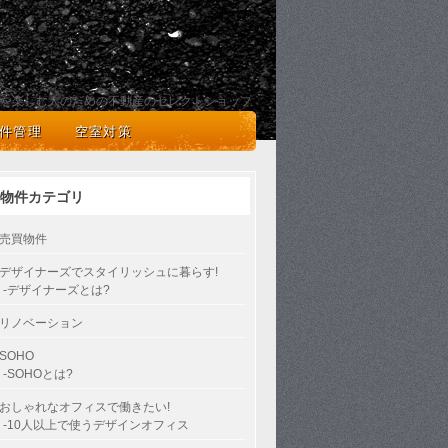
を楽しむ人のための不動産のセレクトショップ
件管理
空室対策
物件カテゴリ
売買物件
デザイナーズでスタイリッシュに暮らす!
-デザイナーズとは?
リノベーション
SOHO
-SOHOとは?
おしゃれなオフィスで働きたい!
-10人以上で使うデザインオフィス