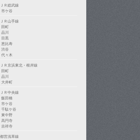
ＪＲ総武線
市ケ谷
ＪＲ山手線
田町
品川
目黒
恵比寿
渋谷
代々木
ＪＲ京浜東北・根岸線
田町
品川
大井町
ＪＲ中央線
飯田橋
市ケ谷
千駄ケ谷
東中野
高円寺
吉祥寺
都営浅草線