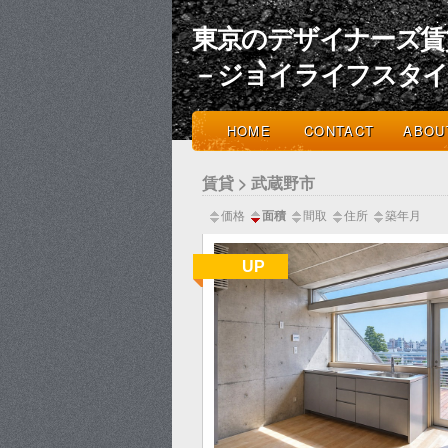
東京のデザイナーズ賃
－ジョイライフスタ
HOME
CONTACT
ABOU
賃貸 > 武蔵野市
価格
面積
間取
住所
築年月
UP