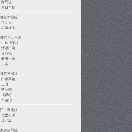
西馬込
東日本橋
都営新宿線
市ケ谷
馬喰横山
都営大江戸線
牛込神楽坂
清澄白河
赤羽橋
麻布十番
六本木
都営三田線
白金高輪
三田
芝公園
神保町
本蓮沼
江ノ島電鉄
七里ケ浜
江ノ島
東急目黒線