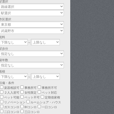
駅選択
市区選択
賃料
～
駅歩分
築年数
面積
～
設備・条件
楽器相談可
事務所可
事務所不可
２人入居可
女性限定
ペット対応
ペット可能
ペット不可
定期借家権
リノベーション
ルームシェア・ハウス
ガスコンロ
IHコンロ
一口コンロ
二口コンロ
三口コンロ