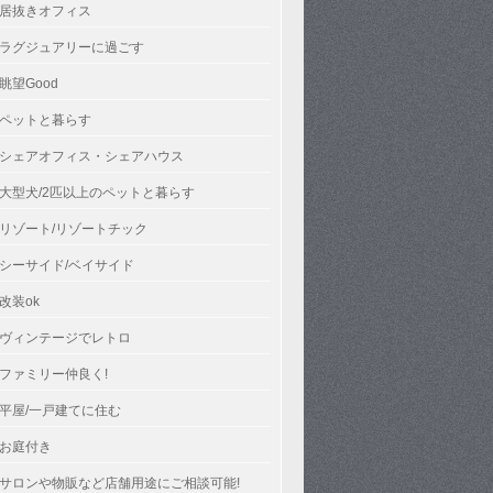
居抜きオフィス
ラグジュアリーに過ごす
眺望Good
ペットと暮らす
シェアオフィス・シェアハウス
大型犬/2匹以上のペットと暮らす
リゾート/リゾートチック
シーサイド/ベイサイド
改装ok
ヴィンテージでレトロ
ファミリー仲良く!
平屋/一戸建てに住む
お庭付き
サロンや物販など店舗用途にご相談可能!