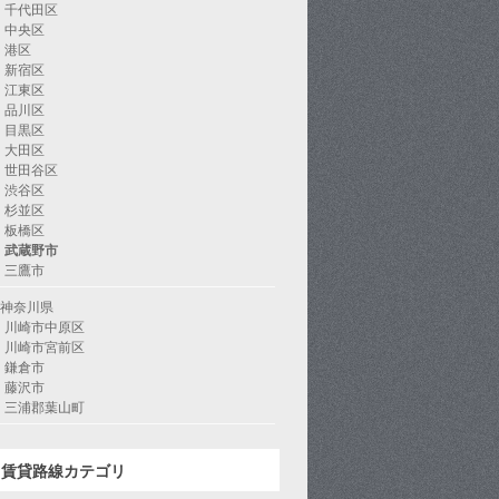
千代田区
中央区
港区
新宿区
江東区
品川区
目黒区
大田区
世田谷区
渋谷区
杉並区
板橋区
武蔵野市
三鷹市
神奈川県
川崎市中原区
川崎市宮前区
鎌倉市
藤沢市
三浦郡葉山町
賃貸路線カテゴリ