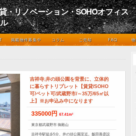
貸・リノベーション・SOHOオフィス
イル
デザインとライフスタイル
T
掲載物件募集中
コラム
ご売却
FAQ
物
吉祥寺,井の頭公園を背景に、立体的
に暮らすトリプレット【賃貸/SOHO
可/ペット可/武蔵野市/～35万/65㎡以
上】※お申込み中になります
335000円
67.41m²
東京都武蔵野市 御殿山
吉祥寺駅徒歩5分、井の頭公園至近。飯田善彦設