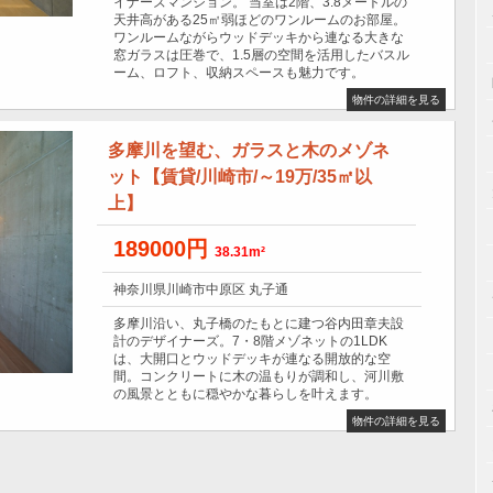
イナーズマンション。 当室は2階、3.8メートルの
天井高がある25㎡弱ほどのワンルームのお部屋。
ワンルームながらウッドデッキから連なる大きな
窓ガラスは圧巻で、1.5層の空間を活用したバスル
ーム、ロフト、収納スペースも魅力です。
物件の詳細を見る
多摩川を望む、ガラスと木のメゾネ
ット【賃貸/川崎市/～19万/35㎡以
上】
189000円
38.31m²
神奈川県川崎市中原区 丸子通
多摩川沿い、丸子橋のたもとに建つ谷内田章夫設
計のデザイナーズ。7・8階メゾネットの1LDK
は、大開口とウッドデッキが連なる開放的な空
間。コンクリートに木の温もりが調和し、河川敷
の風景とともに穏やかな暮らしを叶えます。
物件の詳細を見る