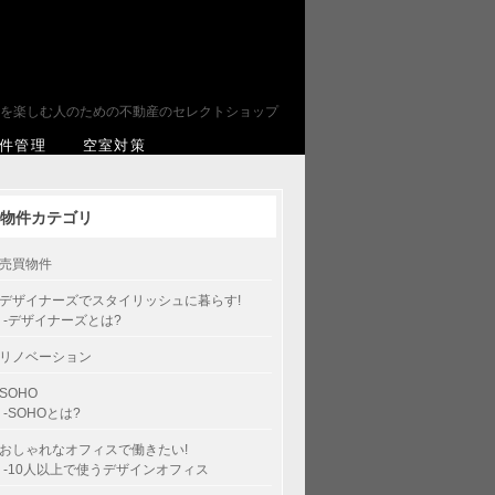
を楽しむ人のための不動産のセレクトショップ
件管理
空室対策
物件カテゴリ
売買物件
デザイナーズでスタイリッシュに暮らす!
-デザイナーズとは?
リノベーション
SOHO
-SOHOとは?
おしゃれなオフィスで働きたい!
-10人以上で使うデザインオフィス