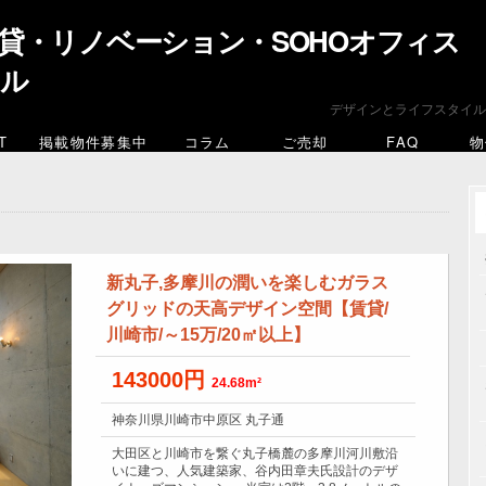
貸・リノベーション・SOHOオフィス
イル
デザインとライフスタイル
T
掲載物件募集中
コラム
ご売却
FAQ
物
新丸子,多摩川の潤いを楽しむガラス
グリッドの天高デザイン空間【賃貸/
川崎市/～15万/20㎡以上】
143000円
24.68m²
神奈川県川崎市中原区 丸子通
大田区と川崎市を繋ぐ丸子橋麓の多摩川河川敷沿
いに建つ、人気建築家、谷内田章夫氏設計のデザ