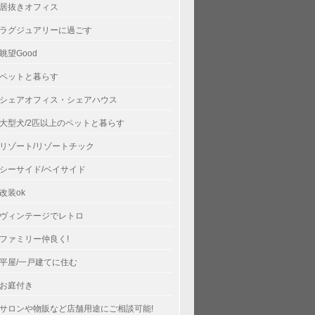
居抜きオフィス
ラグジュアリーに過ごす
眺望Good
ペットと暮らす
シェアオフィス・シェアハウス
大型犬/2匹以上のペットと暮らす
リゾート/リゾートチック
シーサイド/ベイサイド
改装ok
ヴィンテージでレトロ
ファミリー仲良く!
平屋/一戸建てに住む
お庭付き
サロンや物販など店舗用途にご相談可能!