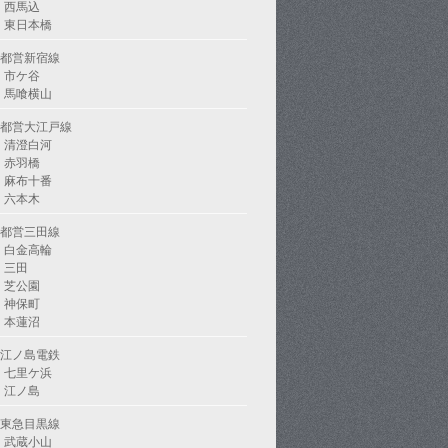
西馬込
東日本橋
都営新宿線
市ケ谷
馬喰横山
都営大江戸線
清澄白河
赤羽橋
麻布十番
六本木
都営三田線
白金高輪
三田
芝公園
神保町
本蓮沼
江ノ島電鉄
七里ケ浜
江ノ島
東急目黒線
武蔵小山