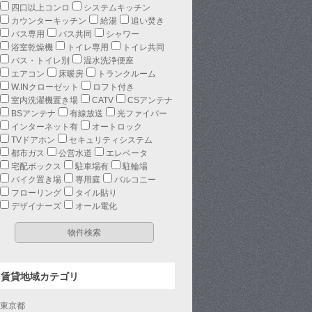
四口以上コンロ
システムキッチン
カウンターキッチン
給湯
追い焚き
バス専用
バス共同
シャワー
浴室乾燥機
トイレ専用
トイレ共同
バス・トイレ別
温水洗浄便座
エアコン
床暖房
トランクルーム
W.INクローゼット
ロフト付き
室内洗濯機置き場
CATV
CSアンテナ
BSアンテナ
有線放送
光ファイバー
インターネット有
オートロック
TVドアホン
セキュリティシステム
都市ガス
公営水道
エレベータ
宅配ボックス
駐車場有
駐輪場
バイク置き場
専用庭
バルコニー
フローリング
タイル貼り
デザイナーズ
オール電化
賃貸地域カテゴリ
東京都