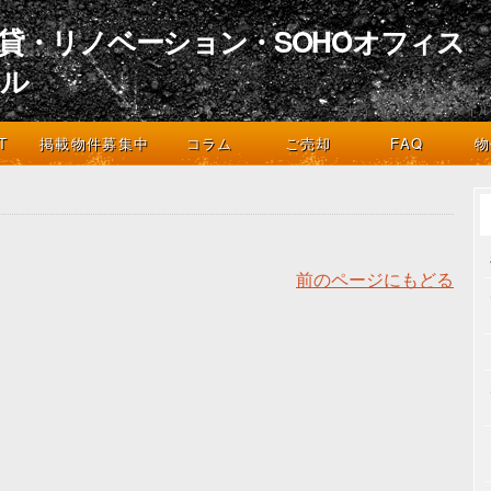
貸・リノベーション・SOHOオフィス
イル
デザインとライフスタイル
T
掲載物件募集中
コラム
ご売却
FAQ
物
前のページにもどる