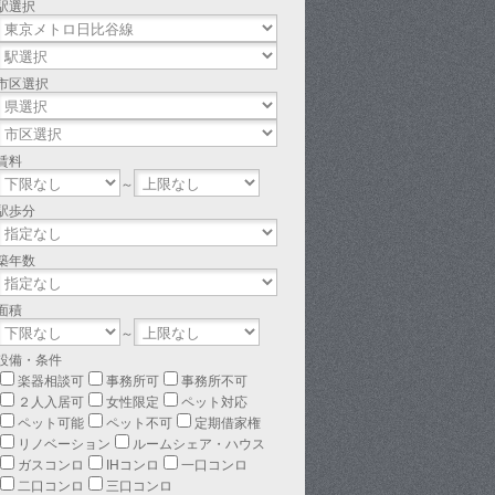
駅選択
市区選択
賃料
～
駅歩分
築年数
面積
～
設備・条件
楽器相談可
事務所可
事務所不可
２人入居可
女性限定
ペット対応
ペット可能
ペット不可
定期借家権
リノベーション
ルームシェア・ハウス
ガスコンロ
IHコンロ
一口コンロ
二口コンロ
三口コンロ