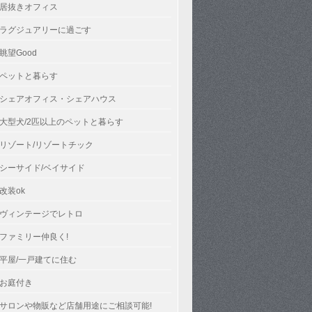
居抜きオフィス
ラグジュアリーに過ごす
眺望Good
ペットと暮らす
シェアオフィス・シェアハウス
大型犬/2匹以上のペットと暮らす
リゾート/リゾートチック
シーサイド/ベイサイド
改装ok
ヴィンテージでレトロ
ファミリー仲良く!
平屋/一戸建てに住む
お庭付き
サロンや物販など店舗用途にご相談可能!