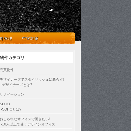
を楽しむ人のための不動産のセレクトショップ
件管理
空室対策
物件カテゴリ
売買物件
デザイナーズでスタイリッシュに暮らす!
-デザイナーズとは?
リノベーション
SOHO
-SOHOとは?
おしゃれなオフィスで働きたい!
-10人以上で使うデザインオフィス