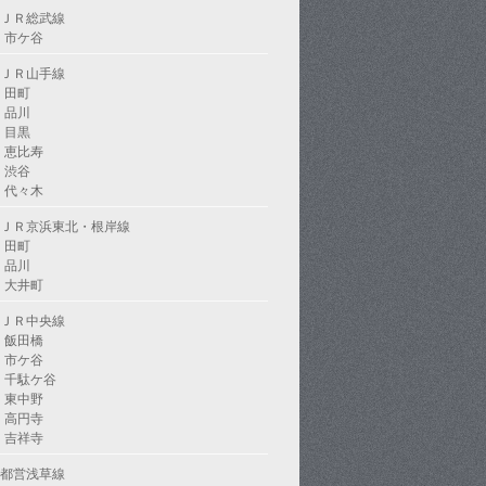
ＪＲ総武線
市ケ谷
ＪＲ山手線
田町
品川
目黒
恵比寿
渋谷
代々木
ＪＲ京浜東北・根岸線
田町
品川
大井町
ＪＲ中央線
飯田橋
市ケ谷
千駄ケ谷
東中野
高円寺
吉祥寺
都営浅草線