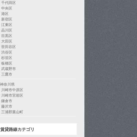
千代田区
中央区
港区
新宿区
江東区
品川区
目黒区
大田区
世田谷区
渋谷区
杉並区
板橋区
武蔵野市
三鷹市
神奈川県
川崎市中原区
川崎市宮前区
鎌倉市
藤沢市
三浦郡葉山町
賃貸路線カテゴリ