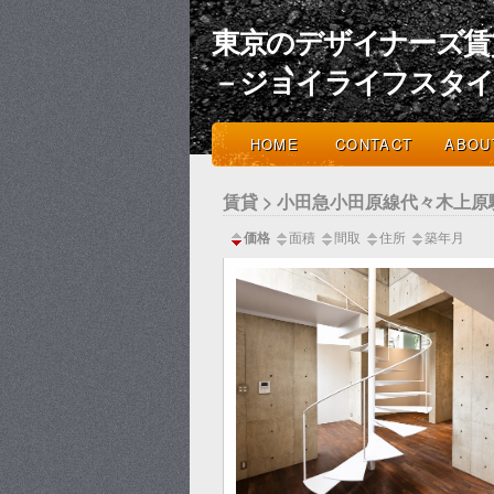
東京のデザイナーズ賃
－ジョイライフスタ
HOME
CONTACT
ABOU
賃貸 > 小田急小田原線代々木上原
価格
面積
間取
住所
築年月