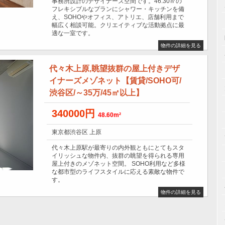
事務所設計のデザイナーズ空間です。46.30㎡の
フレキシブルなプランにシャワー・キッチンを備
え、SOHOやオフィス、アトリエ、店舗利用まで
幅広く相談可能。クリエイティブな活動拠点に最
適な一室です。
物件の詳細を見る
代々木上原,眺望抜群の屋上付きデザ
イナーズメゾネット【賃貸/SOHO可/
渋谷区/～35万/45㎡以上】
340000円
48.60m²
東京都渋谷区 上原
代々木上原駅が最寄りの内外観ともにとてもスタ
イリッシュな物件内、抜群の眺望を得られる専用
屋上付きのメゾネット空間。 SOHO利用など多様
な都市型のライフスタイルに応える素敵な物件で
す。
物件の詳細を見る