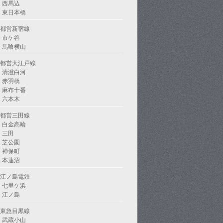
西馬込
東日本橋
都営新宿線
市ケ谷
馬喰横山
都営大江戸線
清澄白河
赤羽橋
麻布十番
六本木
都営三田線
白金高輪
三田
芝公園
神保町
本蓮沼
江ノ島電鉄
七里ケ浜
江ノ島
東急目黒線
武蔵小山