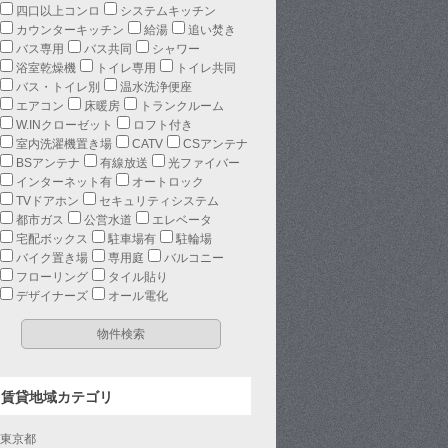
四口以上コンロ
システムキッチン
カウンターキッチン
給湯
追い焚き
バス専用
バス共同
シャワー
浴室乾燥機
トイレ専用
トイレ共同
バス・トイレ別
温水洗浄便座
エアコン
床暖房
トランクルーム
W.INクローゼット
ロフト付き
室内洗濯機置き場
CATV
CSアンテナ
BSアンテナ
有線放送
光ファイバー
インターネット有
オートロック
TVドアホン
セキュリティシステム
都市ガス
公営水道
エレベータ
宅配ボックス
駐車場有
駐輪場
バイク置き場
専用庭
バルコニー
フローリング
タイル貼り
デザイナーズ
オール電化
賃貸地域カテゴリ
東京都