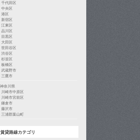
千代田区
中央区
港区
新宿区
江東区
品川区
目黒区
大田区
世田谷区
渋谷区
杉並区
板橋区
武蔵野市
三鷹市
神奈川県
川崎市中原区
川崎市宮前区
鎌倉市
藤沢市
三浦郡葉山町
賃貸路線カテゴリ