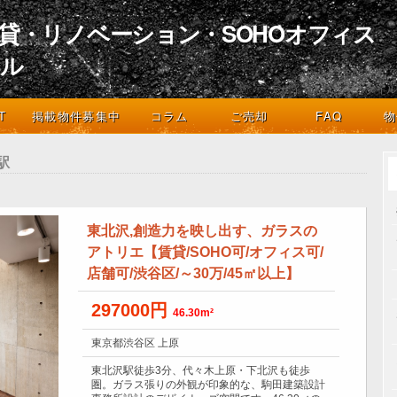
貸・リノベーション・SOHOオフィス
イル
デザインとライフスタイル
T
掲載物件募集中
コラム
ご売却
FAQ
物
駅
東北沢,創造力を映し出す、ガラスの
アトリエ【賃貸/SOHO可/オフィス可/
店舗可/渋谷区/～30万/45㎡以上】
297000円
46.30m²
東京都渋谷区 上原
東北沢駅徒歩3分、代々木上原・下北沢も徒歩
圏。ガラス張りの外観が印象的な、駒田建築設計