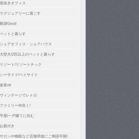
居抜きオフィス
ラグジュアリーに過ごす
眺望Good
ペットと暮らす
シェアオフィス・シェアハウス
大型犬/2匹以上のペットと暮らす
リゾート/リゾートチック
シーサイド/ベイサイド
改装ok
ヴィンテージでレトロ
ファミリー仲良く!
平屋/一戸建てに住む
お庭付き
サロンや物販など店舗用途にご相談可能!