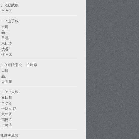
ＪＲ総武線
市ケ谷
ＪＲ山手線
田町
品川
目黒
恵比寿
渋谷
代々木
ＪＲ京浜東北・根岸線
田町
品川
大井町
ＪＲ中央線
飯田橋
市ケ谷
千駄ケ谷
東中野
高円寺
吉祥寺
都営浅草線