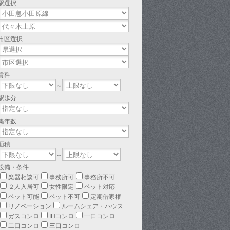
駅選択
市区選択
賃料
～
駅歩分
築年数
面積
～
設備・条件
楽器相談可
事務所可
事務所不可
２人入居可
女性限定
ペット対応
ペット可能
ペット不可
定期借家権
リノベーション
ルームシェア・ハウス
ガスコンロ
IHコンロ
一口コンロ
二口コンロ
三口コンロ