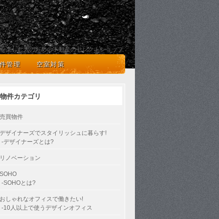
を楽しむ人のための不動産のセレクトショップ
件管理
空室対策
物件カテゴリ
売買物件
デザイナーズでスタイリッシュに暮らす!
-デザイナーズとは?
リノベーション
SOHO
-SOHOとは?
おしゃれなオフィスで働きたい!
-10人以上で使うデザインオフィス