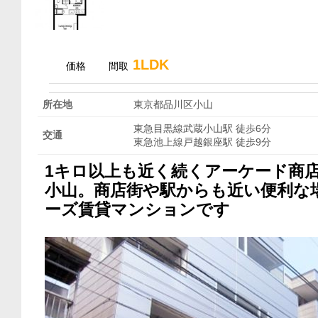
1LDK
価格
間取
所在地
東京都品川区小山
東急目黒線武蔵小山駅 徒歩6分
交通
東急池上線戸越銀座駅 徒歩9分
1キロ以上も近く続くアーケード商
小山。商店街や駅からも近い便利な
ーズ賃貸マンションです