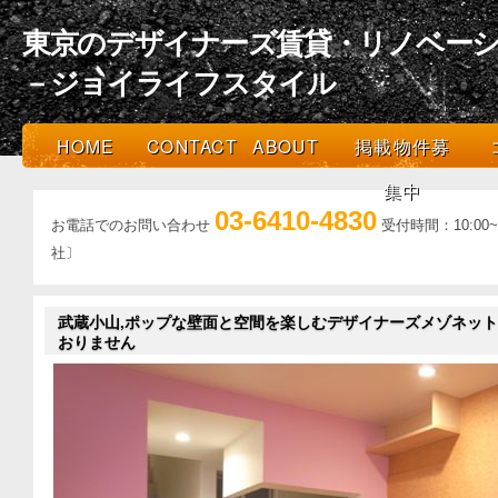
東京のデザイナーズ賃貸・リノベーシ
－ジョイライフスタイル
HOME
CONTACT
ABOUT
掲載物件募
集中
03-6410-4830
お電話でのお問い合わせ
受付時間：10:0
社〕
武蔵小山,ポップな壁面と空間を楽しむデザイナーズメゾネット【
おりません