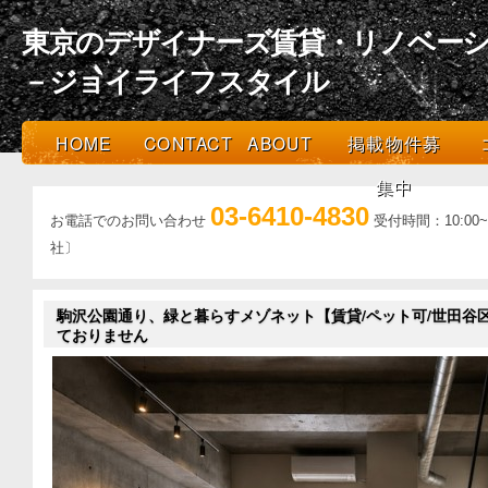
東京のデザイナーズ賃貸・リノベーシ
－ジョイライフスタイル
HOME
CONTACT
ABOUT
掲載物件募
集中
03-6410-4830
お電話でのお問い合わせ
受付時間：10:0
社〕
駒沢公園通り、緑と暮らすメゾネット【賃貸/ペット可/世田谷区/
ておりません