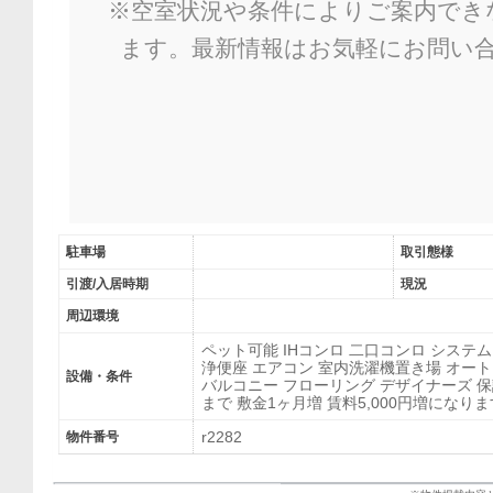
※空室状況や条件によりご案内でき
ます。最新情報はお気軽にお問い
駐車場
取引態様
引渡/入居時期
現況
周辺環境
ペット可能 IHコンロ 二口コンロ システ
浄便座 エアコン 室内洗濯機置き場 オート
設備・条件
バルコニー フローリング デザイナーズ 
まで 敷金1ヶ月増 賃料5,000円増になり
r2282
物件番号