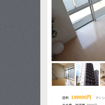
149000円
賃料
マン