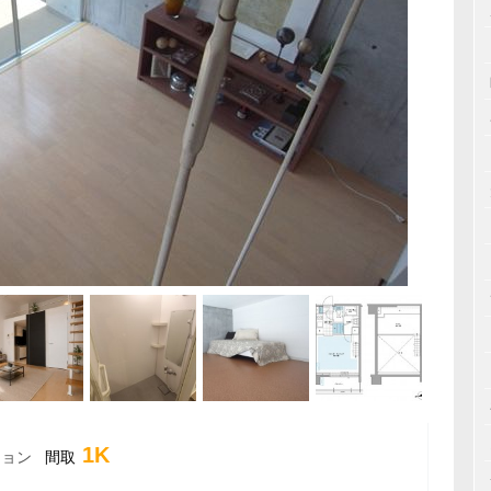
1K
ション
間取