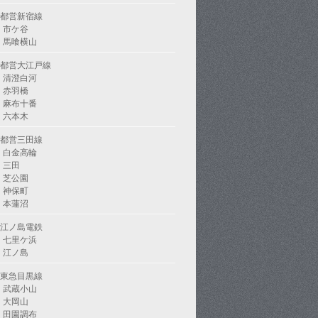
都営新宿線
市ケ谷
馬喰横山
都営大江戸線
清澄白河
赤羽橋
麻布十番
六本木
都営三田線
白金高輪
三田
芝公園
神保町
本蓮沼
江ノ島電鉄
七里ケ浜
江ノ島
東急目黒線
武蔵小山
大岡山
田園調布