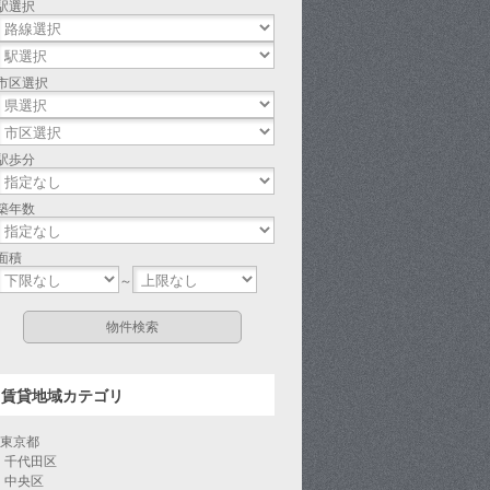
駅選択
市区選択
駅歩分
築年数
面積
～
賃貸地域カテゴリ
東京都
千代田区
中央区