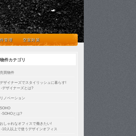
を楽しむ人のための不動産のセレクトショップ
件管理
空室対策
物件カテゴリ
売買物件
デザイナーズでスタイリッシュに暮らす!
-デザイナーズとは?
リノベーション
SOHO
-SOHOとは?
おしゃれなオフィスで働きたい!
-10人以上で使うデザインオフィス