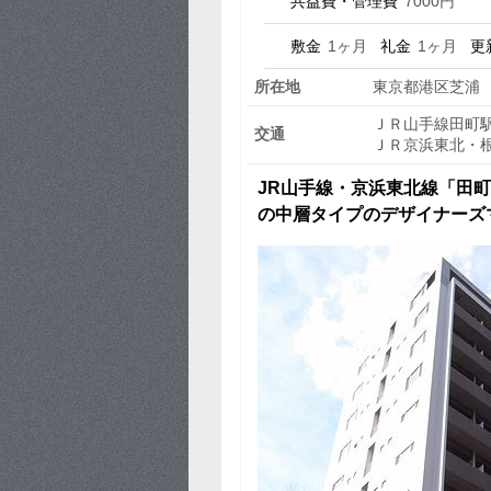
共益費・管理費
7000円
敷金
1ヶ月
礼金
1ヶ月
更
所在地
東京都港区芝浦
ＪＲ山手線田町駅
交通
ＪＲ京浜東北・根
JR山手線・京浜東北線「田
の中層タイプのデザイナーズ