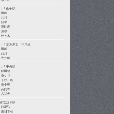
市ケ谷
ＪＲ山手線
田町
品川
目黒
恵比寿
渋谷
代々木
ＪＲ京浜東北・根岸線
田町
品川
大井町
ＪＲ中央線
飯田橋
市ケ谷
千駄ケ谷
東中野
高円寺
吉祥寺
都営浅草線
西馬込
東日本橋