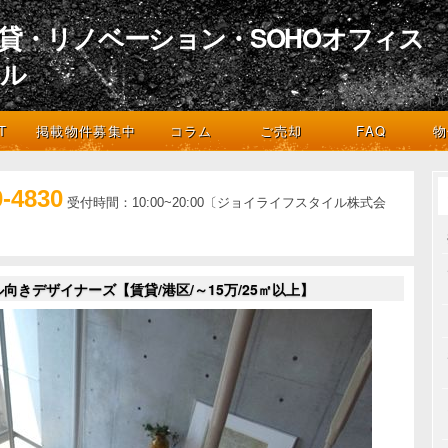
貸・リノベーション・SOHOオフィス
イル
デザインとライフスタイル
T
掲載物件募集中
コラム
ご売却
FAQ
物
0-4830
受付時間：10:00~20:00〔ジョイライフスタイル株式会
向きデザイナーズ【賃貸/港区/～15万/25㎡以上】