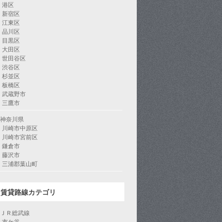
港区
新宿区
江東区
品川区
目黒区
大田区
世田谷区
渋谷区
杉並区
板橋区
武蔵野市
三鷹市
神奈川県
川崎市中原区
川崎市宮前区
鎌倉市
藤沢市
三浦郡葉山町
賃貸路線カテゴリ
ＪＲ総武線