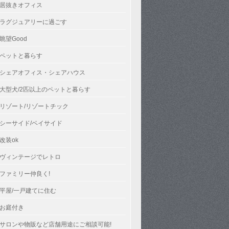
居抜きオフィス
ラグジュアリーに過ごす
眺望Good
ペットと暮らす
シェアオフィス・シェアハウス
大型犬/2匹以上のペットと暮らす
リゾート/リゾートチック
シーサイド/ベイサイド
改装ok
ヴィンテージでレトロ
ファミリー仲良く!
平屋/一戸建てに住む
お庭付き
サロンや物販など店舗用途にご相談可能!