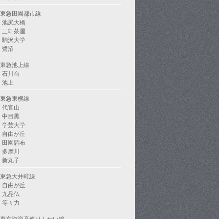
東急田園都市線
池尻大橋
三軒茶屋
駒沢大学
鷺沼
東急池上線
石川台
池上
東急東横線
代官山
中目黒
学芸大学
自由が丘
田園調布
多摩川
新丸子
東急大井町線
自由が丘
九品仏
等々力