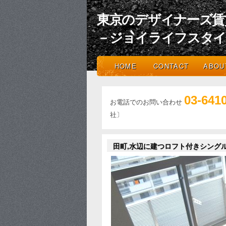
東京のデザイナーズ賃
－ジョイライフスタ
HOME
CONTACT
ABOU
03-641
お電話でのお問い合わせ
社〕
田町,水辺に建つロフト付きシングル