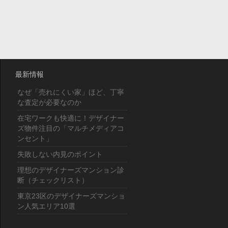
最新情報
なぜ「売れにくい家」ほど、丁寧
な査定が必要なのか
在宅ワークも快適に！デザイナー
ズ物件注目の「マルチメディアコ
ンセント」
失敗しない内見のポイント
理想のデザイナーズマンション診
断（チェックリスト）
東京23区のデザイナーズマンショ
ン人気エリア10選