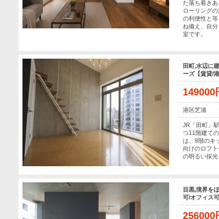
た落ち着きあ
ローリングの
の利便性と等
ね備え、自分
室です。
田町,水辺に
ーズ【賃貸/港
14900
港区芝浦
JR「田町」
つ11階建て
は、9階のキ
向けのロフト
の明るい採光
目黒,境界を
可/オフィス可
25600