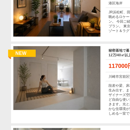
港区海岸
JR浜松町、
眺めるロケー
ン。 今回ご紹
プラン。 東
ゾート＆ラグ
秘密基地で暮
NEW
12万/40㎡以
11700
川崎市宮前区
段差や梁、床
生み出す、ま
ザイナーズ空
ど自由な使い
きます。光と
かな住環境が
しめる一室で