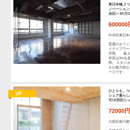
東日本橋,ク
ノベーション
央区/～60万/
60000
中央区東日本
普通のオフィ
イティブワー
空間。 最上
井高は3mを超
間。 スタジ
さが魅力的な
ースです。
ひとりも、つ
UP
シェア暮らし(
可/大田区/
72000
大田区南六郷