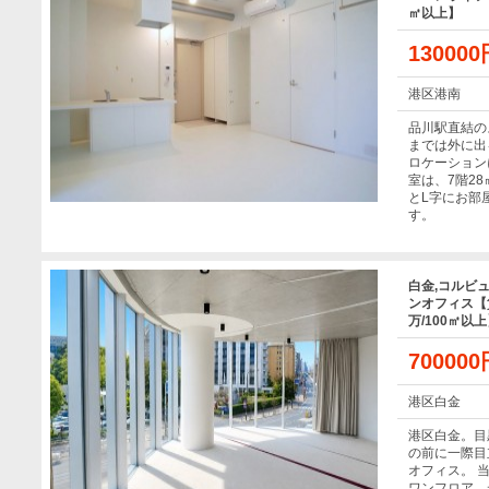
㎡以上】
13000
港区港南
品川駅直結の
までは外に出
ロケーション
室は、7階2
とL字にお部
す。
白金,コルビ
ンオフィス【賃
万/100㎡以
70000
港区白金
港区白金。目
の前に一際目
オフィス。 
ワンフロア。