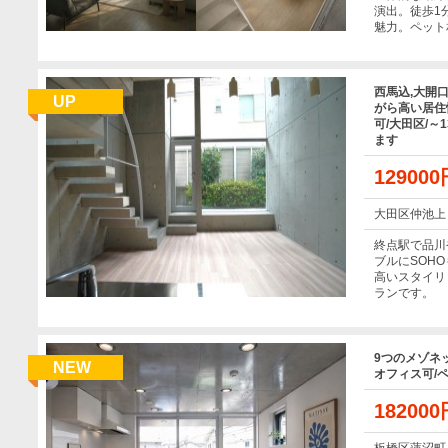
演出。徒歩1
魅力。ペット
西馬込,大開
UP
がら高い居住
可/大田区/～
ます
12900
大田区仲池上
終点駅で品川
ブルにSOH
高いスタイリ
ランです。
9つのメゾネッ
NEW
オフィス可/ペ
18200