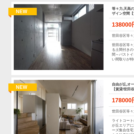
等々力,天高
NEW
ザイン空間【賃
13800
世田谷区等々
世田谷区等々
る土間付きの
間～バストイ
い間取りが特
自由が丘,オ
NEW
【賃貸/世田谷
17800
世田谷区等々
ライトコート
が丘エリアに
ーズ集合住宅