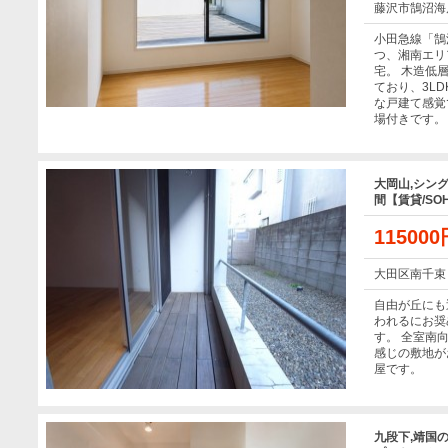
藤沢市鵠沼海
小田急線「鵠
つ、湘南エリ
宅。 木造低
ており、3L
な戸建て感覚
場付きです。
大岡山,シン
間【賃貸/SO
11500
大田区南千束
自由が丘にも
われるにお奨
す。 全室南
感じの敷地が
屋です。
九段下,靖国