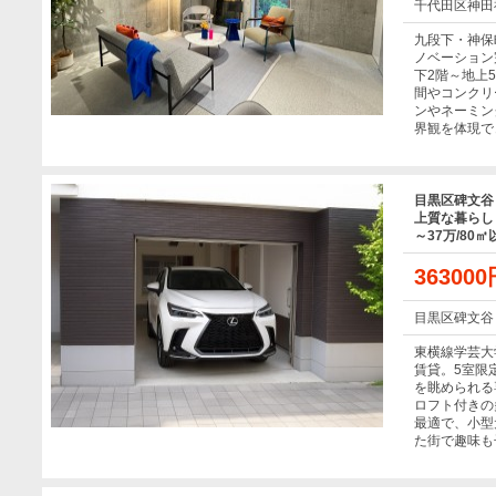
千代田区神田
九段下・神保
ノベーション
下2階～地上
間やコンクリ
ンやネーミン
界観を体現で
目黒区碑文谷
上質な暮らし【
～37万/80
36300
目黒区碑文谷
東横線学芸大
賃貸。5室限
を眺められる
ロフト付きの
最適で、小型
た街で趣味も