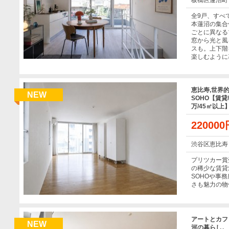
板橋区蓮沼町
全9戸、すべ
本蓮沼の集合
ごとに異なる
窓から光と風
スも。上下階
楽しむように
恵比寿,世界
NEW
SOHO【賃貸
万/45㎡以上
22000
渋谷区恵比寿
プリツカー賞
の稀少な賃貸
SOHOや事
さも魅力の物
アートとカフ
NEW
河の暮らし。【