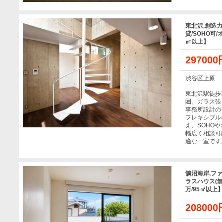
東北沢,創造
貸/SOHO可/
㎡以上】
29700
渋谷区上原
東北沢駅徒歩
圏。ガラス張
事務所設計の
フレキシブル
え、SOHO
幅広く相談可
適な一室です
鵠沼海岸,フ
ラスハウス(無
万/95㎡以上
20800