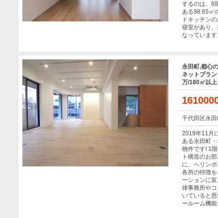
するのは、6
ある98.65
ドキッチンのあ
寝室があり、
なっています
永田町,都心
ネットプラン【
万/180㎡以
16100
千代田区永田
2019年11
ある永田町・
物件です! 
ト構造のお部
に、ヘリンボ
各所の特徴を
ーションに富
律事務所やコ
いていると思
ールーム機能