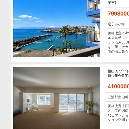
子市】
79980
逗子市小坪
価格改定!小
ルス逗子ウィ
ョン済み3L
を一望。セカ
南の海辺暮ら
葉山,リゾー
持つ集合住宅
41000
三浦郡葉山町
価格改定!別
としての湘南
なるマンショ
ション空間で