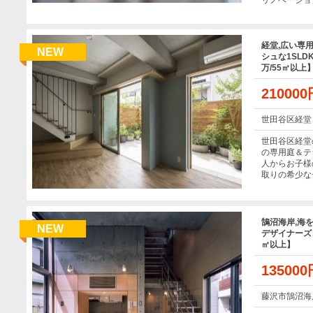
リノベーショ
経堂,広い専
NEW
シュな1SLD
万/55㎡以上
21000
世田谷区経堂
世田谷区経堂
の専用庭＆テ
人からお子様
取りの希少な
鵠沼海岸,海
NEW
デザイナーズコ
㎡以上】
13500
藤沢市鵠沼海