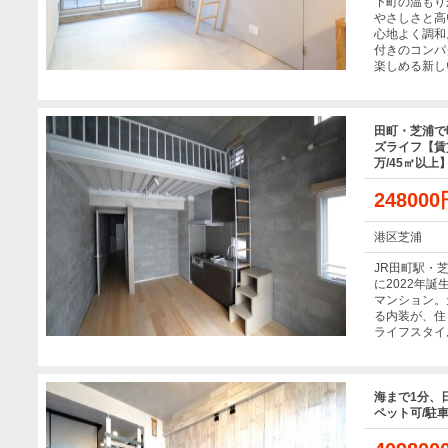
下町の温もり
やさしさと高
心地よく調和
付きのコンパ
楽しめる新し
田町・芝浦で
ズライフ【賃貸
万/45㎡以上
24800
港区芝浦
JR田町駅・
に2022年
マンション。
る内装が、住
ライフスタイ
海まで1分、
ペット可/駐