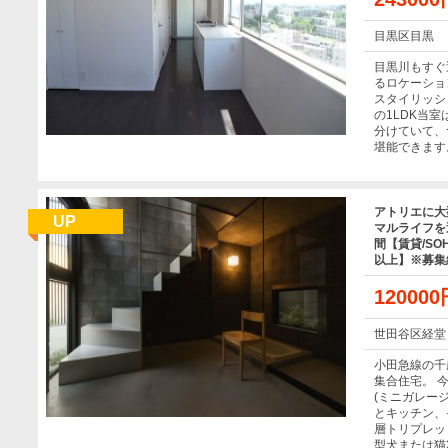
目黒区目黒
目黒川もすぐ
るロケーショ
スタイリッシ
の1LDK当
分けていて、
堪能できます
アトリエに大
UP
マルライフを
間【賃貸/SO
以上】※募集
12000
世田谷区経堂
小田急線の千
集合住宅。 
(ミニガレー
とキッチン、
層トリプレッ
型犬または猫