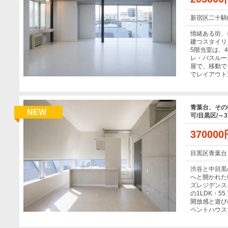
新宿区二十騎
情緒ある街、
建つスタイリ
5階当室は、
レ・バスルー
屋で、移動で
でレイアウト
青葉台、その
NEW
可/目黒区/～3
37000
目黒区青葉台
渋谷と中目黒
へと開かれた
ズレジデンス
の1LDK・5
開放感と遊び
ペントハウス