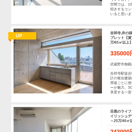
空間では、1
招きするコン
いると思いま
吉祥寺,井の
UP
プレット【賃貸
万/65㎡以
33500
武蔵野市御殿
吉祥寺駅徒歩
計の複合建築
用途ごとに使
ーが魅力。S
享受する一室
目黒のライフ
イリッシュデ
～25万/40
24300