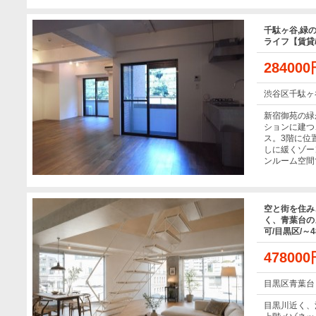
千駄ヶ谷,緑
ライフ【賃貸/
28400
渋谷区千駄ヶ
新宿御苑の緑
ションに建つ
ス。3階に位
しに緩くゾー
ンルーム空間
空と街を住み
く、青葉台の
可/目黒区/～4
47800
目黒区青葉台
目黒川近く、