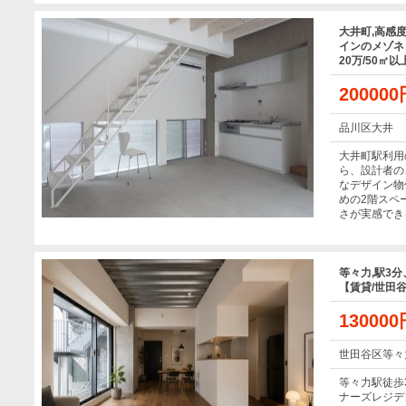
大井町,高感
インのメゾネッ
20万/50㎡以
20000
品川区大井
大井町駅利用
ら、設計者の
なデザイン物
めの2階スペ
さが実感でき
等々力,駅3
【賃貸/世田谷
13000
世田谷区等々
等々力駅徒歩
ナーズレジデ