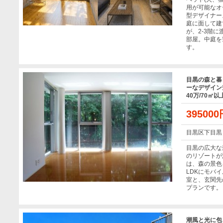
用が可能なオ
型デザイナー
庭に面して建
が、2-3階に
部屋。中庭を
す。
目黒の森と暮
ーなデザイン空
40万/70㎡以
39500
目黒区下目黒
目黒の広大な
のリゾートが
は、森の景色
LDKにモバ
室と、玄関先
プランです。
潮風と光に包