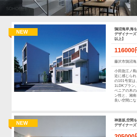
SOHO物件
鵠沼海岸,海
NEW
デザイナーズコ
以上】
11600
藤沢市鵠沼海
小田急江ノ島
近に感じられ
の101号室は
1LDKプラ
ベニアの木の
ン性と、湘南
良い空間にな
神楽坂,空間
NEW
デザイナーズ【
20500