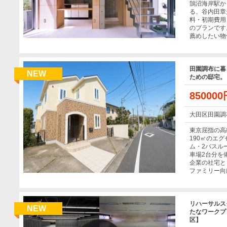
鵠沼海岸駅か
る、谷内田章
料・初期費用
のプランです
薦めしたい物
田園調布に暮
NEW
ための邸宅。
85000
大田区田園調
東京屈指の高
190㎡のエ
ム・2バスル
車場2台分を
企業の社宅と
ファミリー向
リハーサルス
NEW
たなワークプ
区】