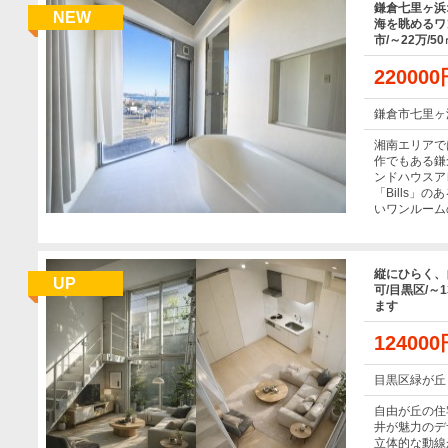
鎌倉七里ヶ浜
NEW
海を眺めるワ
市/～22万/5
22000
鎌倉市七里ヶ
湘南エリアで
作でもある鎌
ンドハウスア
「Bills」
いワンルーム
縦にひらく、
UP
可/目黒区/～
ます
12400
目黒区緑が丘
自由が丘の住
井が魅力のデ
立体的な動線