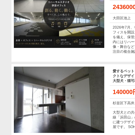
24360
大田区池上
2026年7
フィスを開設
を備え、保管
内にはリハー
像・舞台など
注目の複合施
愛するペット
クトなデザイン
大型犬・猫可/
14000
杉並区下高井
大型犬との共
線「浜田山」
に建つデザイ
屋です。 S