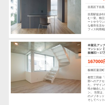
目黒区下目黒
目黒駅徒歩6
む一室。独立
ートやラワン
な都市生活を
フィス利用相
本蓮沼,アッ
マンション【賃
板橋区/～17
16700
板橋区蓮沼町
都営三田線「
部へのアクセ
た、デザイン
性が融合した
ン。 当室は、
のメゾネット
そしてペット