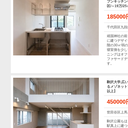
プンキッチン
区/～19万/2
18500
千代田区九段
靖国神社の前
に建つデザイ
階の30㎡弱
寝室側を少し
ニングはオフ
ファサードデ
す。
駒沢大学,広
るメゾネットプ
以上】
45000
世田谷区上馬
駒沢公園もほ
駅真上に建つ