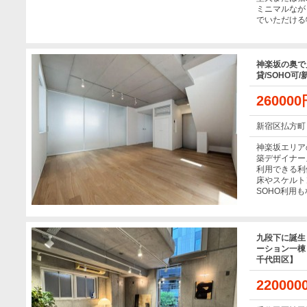
ミニマルなが
でいただける
神楽坂の奥で
貸/SOHO可/
26000
新宿区払方町
神楽坂エリア
築デザイナー
利用できる利
床やスケルトン
SOHO利用
九段下に誕生
ーション一棟
千代田区】
22000