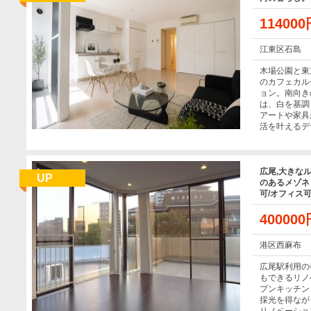
11400
江東区石島
木場公園と東
のカフェカル
ョン。南向き
は、白を基調
アートや家具
活を叶えるデ
広尾,大きな
UP
のあるメゾネ
可/オフィス可
40000
港区西麻布
広尾駅利用の
もできるリノ
プンキッチン
採光を得なが