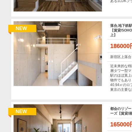
ある1LDK
落合,地下鉄
NEW
【賃貸/SOH
上】
18600
新宿区上落合
近未来的な楕
層タワー型マ
駅のほぼ真上
物件でもあり
40.94㎡の
東京の主要な
都会のリゾー
NEW
ーズ【賃貸/港
16500