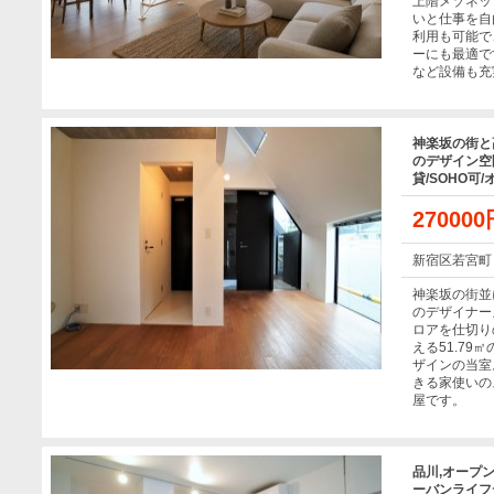
上階メゾネッ
いと仕事を自
利用も可能で
ーにも最適で
など設備も充
神楽坂の街と
のデザイン空
貸/SOHO可
27000
新宿区若宮町
神楽坂の街並
のデザイナー
ロアを仕切り
える51.79
ザインの当室
きる家使いの
屋です。
品川,オープ
ーバンライフデ