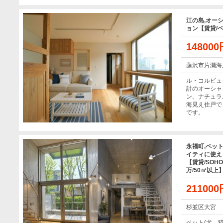
江の島,オー
ョン【賃貸/ペ
14800
藤沢市片瀬海
ル・コルビュ
計のオーシャ
ン。ナチュラ
海見え住戸で
です。
永福町,ペッ
イティに使え
【賃貸/SOH
万/50㎡以上
21100
杉並区大宮
ペット(犬、