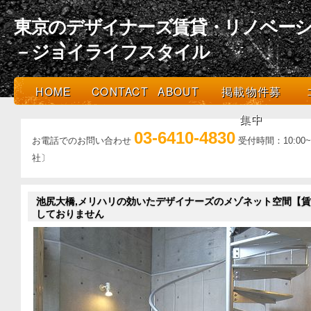
東京のデザイナーズ賃貸・リノベーシ
－ジョイライフスタイル
HOME
CONTACT
ABOUT
掲載物件募
集中
03-6410-4830
お電話でのお問い合わせ
受付時間：10:0
社〕
池尻大橋,メリハリの効いたデザイナーズのメゾネット空間【賃貸
しておりません