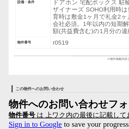
ドアホン 宅配ボックス 駐
設備・条件
ザイナーズ SOHO利用時
育時は敷金1ヶ月で礼金2
会社必須。1年以内の短期
額(共益費含む)の1月分の
r0519
物件番号
※物件掲載内容
この物件へのお問い合わせ