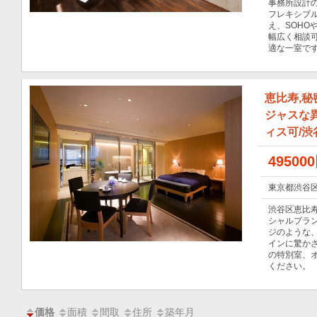
事務所設計の
フレキシブ
え、SOHO
幅広く相談
適な一室で
恵比寿,
ジャスな異
ィス可/渋
49500
東京都渋谷区
渋谷区恵比
シャルプラ
ジのような
インに驚か
の特別室、
ください。
面積
間取
住所
築年月
価格