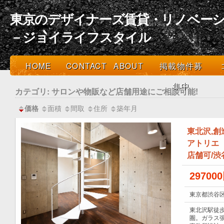
東京のデザイナーズ賃貸・リノベーシ
－ジョイライフスタイル
HOME
CONTACT
ABOUT
掲載物件募
集中
カテゴリ: サロンや物販など店舗用途にご相談可能!
面積
間取
住所
築年月
価格
東北沢,
アトリエ【
店舗可/渋
29700
東京都渋谷区
東北沢駅徒
圏。ガラス