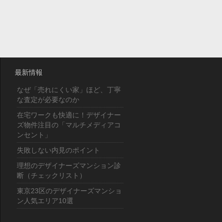
最新情報
なぜ「売れにくい家」ほど、丁寧
な査定が必要なのか
在宅ワークも快適に！デザイナー
ズ物件注目の「マルチメディアコ
ンセント」
失敗しない内見のポイント
理想のデザイナーズマンション診
断（チェックリスト）
東京23区のデザイナーズマンショ
ン人気エリア10選