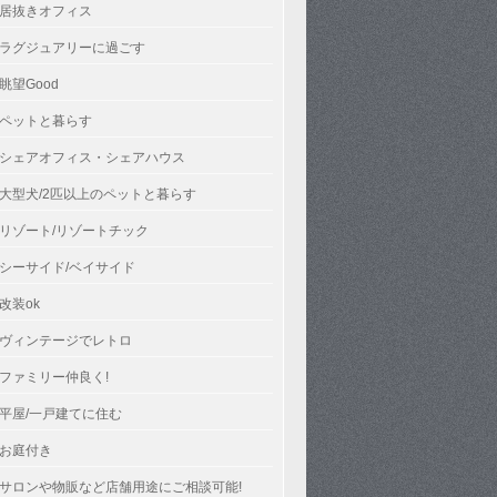
居抜きオフィス
ラグジュアリーに過ごす
眺望Good
ペットと暮らす
シェアオフィス・シェアハウス
大型犬/2匹以上のペットと暮らす
リゾート/リゾートチック
シーサイド/ベイサイド
改装ok
ヴィンテージでレトロ
ファミリー仲良く!
平屋/一戸建てに住む
お庭付き
サロンや物販など店舗用途にご相談可能!