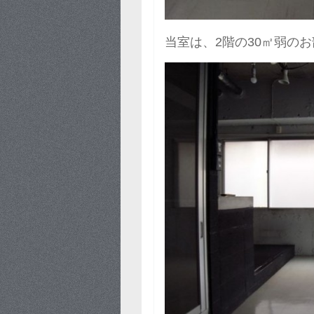
当室は、2階の30㎡弱の