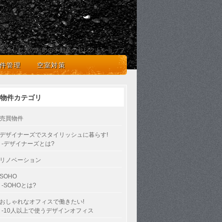
を楽しむ人のための不動産のセレクトショップ
件管理
空室対策
物件カテゴリ
売買物件
デザイナーズでスタイリッシュに暮らす!
-デザイナーズとは?
リノベーション
SOHO
-SOHOとは?
おしゃれなオフィスで働きたい!
-10人以上で使うデザインオフィス