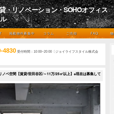
貸・リノベーション・SOHOオフィス
イル
デザインとライフスタイル
T
掲載物件募集中
コラム
ご売却
FAQ
物
0-4830
受付時間：10:00~20:00〔ジョイライフスタイル株式会
ノベ空間【賃貸/世田谷区/～11万/25㎡以上】※現在は募集して