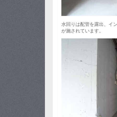
水回りは配管を露出、イ
が施されています。