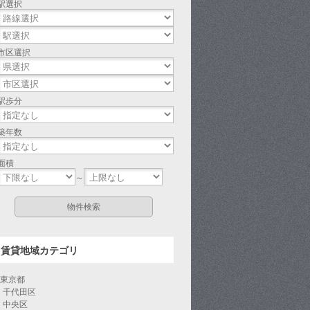
駅選択
市区選択
駅歩分
築年数
面積
～
賃貸地域カテゴリ
東京都
千代田区
中央区