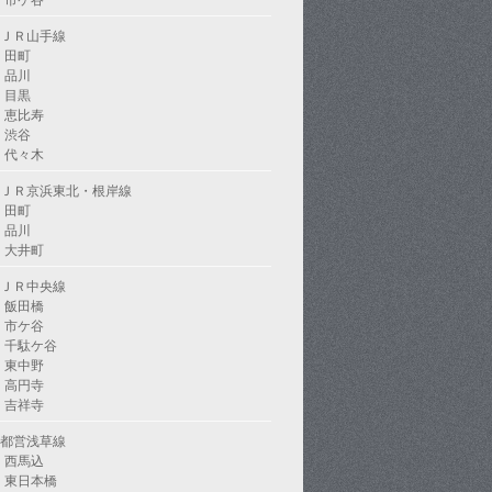
市ケ谷
ＪＲ山手線
田町
品川
目黒
恵比寿
渋谷
代々木
ＪＲ京浜東北・根岸線
田町
品川
大井町
ＪＲ中央線
飯田橋
市ケ谷
千駄ケ谷
東中野
高円寺
吉祥寺
都営浅草線
西馬込
東日本橋