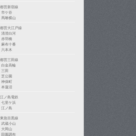
都営新宿線
市ケ谷
馬喰横山
都営大江戸線
清澄白河
赤羽橋
麻布十番
六本木
都営三田線
白金高輪
三田
芝公園
神保町
本蓮沼
江ノ島電鉄
七里ケ浜
江ノ島
東急目黒線
武蔵小山
大岡山
田園調布