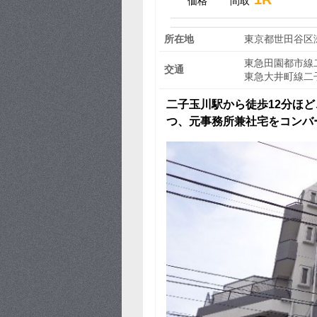
価格
間取
所在地
東京都世田谷区
東急田園都市線二
交通
東急大井町線二子
二子玉川駅から徒歩12分ほ
つ、元事務所兼社宅をコンバ