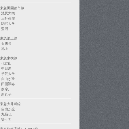
東急田園都市線
池尻大橋
三軒茶屋
駒沢大学
鷺沼
東急池上線
石川台
池上
東急東横線
代官山
中目黒
学芸大学
自由が丘
田園調布
多摩川
新丸子
東急大井町線
自由が丘
九品仏
等々力