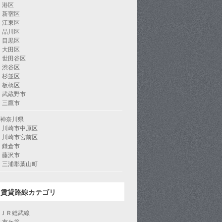
港区
新宿区
江東区
品川区
目黒区
大田区
世田谷区
渋谷区
杉並区
板橋区
武蔵野市
三鷹市
神奈川県
川崎市中原区
川崎市宮前区
鎌倉市
藤沢市
三浦郡葉山町
賃貸路線カテゴリ
ＪＲ総武線