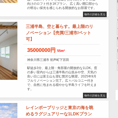
向けのロフト付き1Kプラン。 広く高い開口部から
の明るい採光を感じられる開放的なお部屋です。
物件の詳細を見る
三浦半島、空と暮らす。最上階のリ
ノベーション【売買/三浦市/ペット
可】
35000000円
55m²
神奈川県三浦市 初声町下宮田
駅徒歩3分、最上階・角部屋の開放的な1LDK。窓
の多い室内からは三浦半島の山並みや空、天気の
良い日には富士山も望む贅沢な眺望。2025年9月
フルリノベーション完了。広々バルコニー付き
で、自然に包まれる穏やかな半島ライフを叶えま
す。
物件の詳細を見る
レインボーブリッジと東京の海を眺
めるラグジュアリーな1LDKプラン