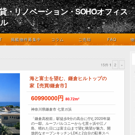
貸・リノベーション・SOHOオフィス
イル
デザインとライフスタイル
T
掲載物件募集中
コラム
ご売却
FAQ
物
15件
1
2
»
海と富士を望む、鎌倉ヒルトップの
家【売買/鎌倉市】
60990000円
80.72m²
神奈川県鎌倉市 七里ガ浜
「鎌倉高校前」駅徒歩9分の高台に佇む2020年築
の一邸。ルーフバルコニーから七里ヶ浜や江ノ
島、晴れた日には富士山まで望む眺望が魅力。開
放的なオープンキッチンLDKと2台分の駐車スペ