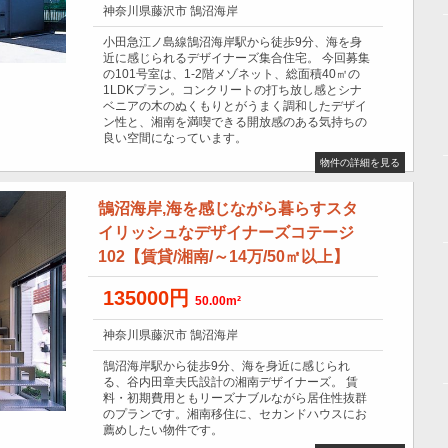
神奈川県藤沢市 鵠沼海岸
小田急江ノ島線鵠沼海岸駅から徒歩9分、海を身
近に感じられるデザイナーズ集合住宅。 今回募集
の101号室は、1-2階メゾネット、総面積40㎡の
1LDKプラン。コンクリートの打ち放し感とシナ
ベニアの木のぬくもりとがうまく調和したデザイ
ン性と、湘南を満喫できる開放感のある気持ちの
良い空間になっています。
物件の詳細を見る
鵠沼海岸,海を感じながら暮らすスタ
イリッシュなデザイナーズコテージ
102【賃貸/湘南/～14万/50㎡以上】
135000円
50.00m²
神奈川県藤沢市 鵠沼海岸
鵠沼海岸駅から徒歩9分、海を身近に感じられ
る、谷内田章夫氏設計の湘南デザイナーズ。 賃
料・初期費用ともリーズナブルながら居住性抜群
のプランです。湘南移住に、セカンドハウスにお
薦めしたい物件です。