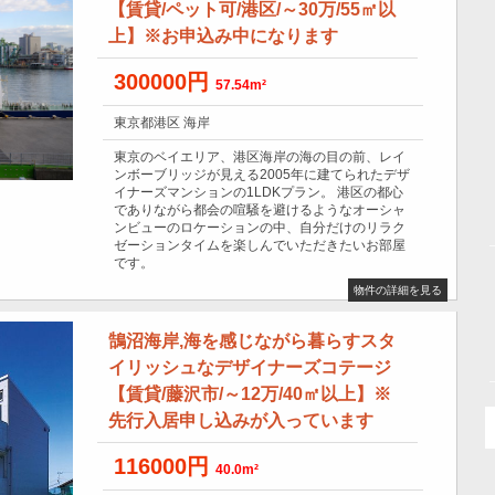
【賃貸/ペット可/港区/～30万/55㎡以
上】※お申込み中になります
300000円
57.54m²
東京都港区 海岸
東京のベイエリア、港区海岸の海の目の前、レイ
ンボーブリッジが見える2005年に建てられたデザ
イナーズマンションの1LDKプラン。 港区の都心
でありながら都会の喧騒を避けるようなオーシャ
ンビューのロケーションの中、自分だけのリラク
ゼーションタイムを楽しんでいただきたいお部屋
です。
物件の詳細を見る
鵠沼海岸,海を感じながら暮らすスタ
イリッシュなデザイナーズコテージ
【賃貸/藤沢市/～12万/40㎡以上】※
先行入居申し込みが入っています
116000円
40.0m²