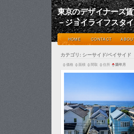
東京のデザイナーズ賃
－ジョイライフスタ
HOME
CONTACT
ABOU
カテゴリ: シーサイド/ベイサイド
価格
面積
間取
住所
築年月