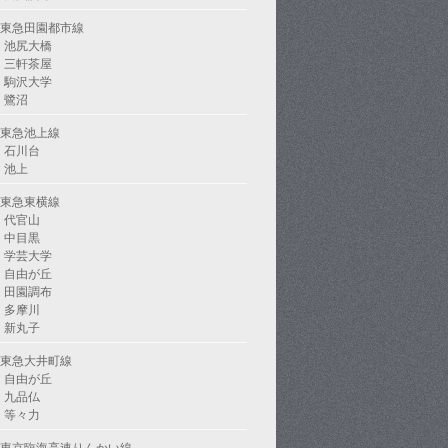
東急田園都市線
池尻大橋
三軒茶屋
駒沢大学
鷺沼
東急池上線
石川台
池上
東急東横線
代官山
中目黒
学芸大学
自由が丘
田園調布
多摩川
新丸子
東急大井町線
自由が丘
九品仏
等々力