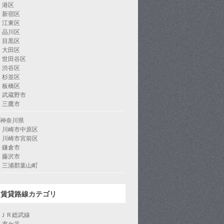
港区
新宿区
江東区
品川区
目黒区
大田区
世田谷区
渋谷区
杉並区
板橋区
武蔵野市
三鷹市
神奈川県
川崎市中原区
川崎市宮前区
鎌倉市
藤沢市
三浦郡葉山町
賃貸路線カテゴリ
ＪＲ総武線