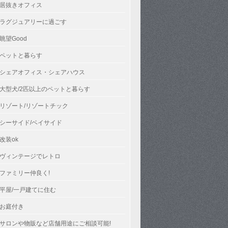
居抜きオフィス
ラグジュアリーに過ごす
眺望Good
ペットと暮らす
シェアオフィス・シェアハウス
大型犬/2匹以上のペットと暮らす
リゾート/リゾートチック
シーサイド/ベイサイド
改装ok
ヴィンテージでレトロ
ファミリー仲良く!
平屋/一戸建てに住む
お庭付き
サロンや物販など店舗用途にご相談可能!