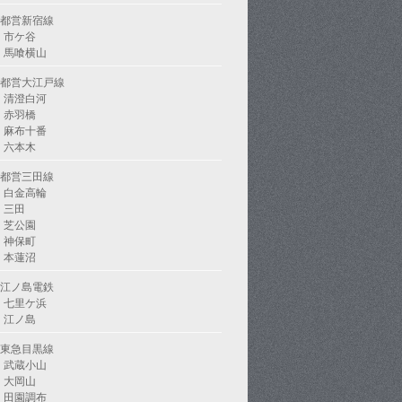
都営新宿線
市ケ谷
馬喰横山
都営大江戸線
清澄白河
赤羽橋
麻布十番
六本木
都営三田線
白金高輪
三田
芝公園
神保町
本蓮沼
江ノ島電鉄
七里ケ浜
江ノ島
東急目黒線
武蔵小山
大岡山
田園調布