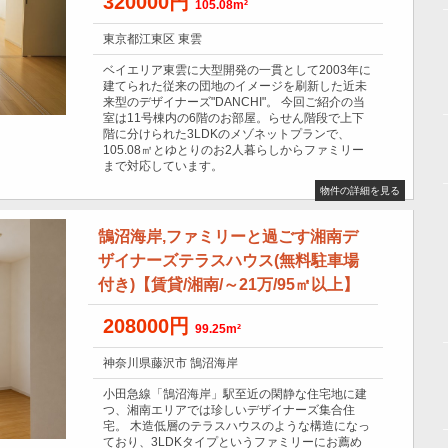
320000円
105.08m²
東京都江東区 東雲
ベイエリア東雲に大型開発の一貫として2003年に
建てられた従来の団地のイメージを刷新した近未
来型のデザイナーズ"DANCHI"。 今回ご紹介の当
室は11号棟内の6階のお部屋。らせん階段で上下
階に分けられた3LDKのメゾネットプランで、
105.08㎡とゆとりのお2人暮らしからファミリー
まで対応しています。
物件の詳細を見る
鵠沼海岸,ファミリーと過ごす湘南デ
ザイナーズテラスハウス(無料駐車場
付き)【賃貸/湘南/～21万/95㎡以上】
208000円
99.25m²
神奈川県藤沢市 鵠沼海岸
小田急線「鵠沼海岸」駅至近の閑静な住宅地に建
つ、湘南エリアでは珍しいデザイナーズ集合住
宅。 木造低層のテラスハウスのような構造になっ
ており、3LDKタイプというファミリーにお薦め