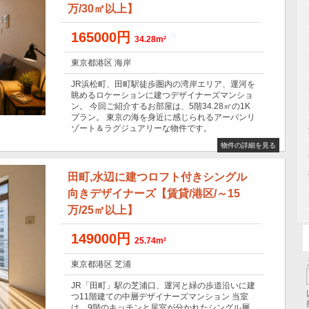
万/30㎡以上】
165000円
34.28m²
東京都港区 海岸
JR浜松町、田町駅徒歩圏内の湾岸エリア、運河を
眺めるロケーションに建つデザイナーズマンショ
ン。 今回ご紹介するお部屋は、5階34.28㎡の1K
プラン。 東京の海を身近に感じられるアーバンリ
ゾート＆ラグジュアリーな物件です。
物件の詳細を見る
田町,水辺に建つロフト付きシングル
向きデザイナーズ【賃貸/港区/～15
万/25㎡以上】
149000円
25.74m²
東京都港区 芝浦
JR「田町」駅の芝浦口、運河と緑の歩道沿いに建
つ11階建ての中層デザイナーズマンション 当室
は、9階のキッチンと居室が分かれたシングル層