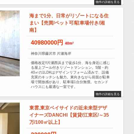
物件の詳細を見る
海まで1分、日常がリゾートになる住
まい【売買/ペット可/駐車場付き/湘
南】
40980000円
40m²
神奈川県藤沢市 片瀬海岸
価格改定!!片瀬西浜まで徒歩1分、海を身近に感じ
る屋上プール付きリゾートマンション。5階・約
40㎡の1LDKはデザインリフォーム済みで、設備
充実のキッチンも魅力。東向きながら前面が駐車
場で開放感があり、駐車場1台分無償。セカンド
ハウスにも最適な一室です。
物件の詳細を見る
東雲,東京ベイサイドの近未来型デザ
イナーズDANCHI【賃貸/江東区/～35
万/100㎡以上】