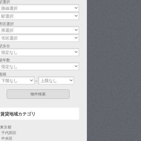
駅選択
市区選択
駅歩分
築年数
面積
～
賃貸地域カテゴリ
東京都
千代田区
中央区