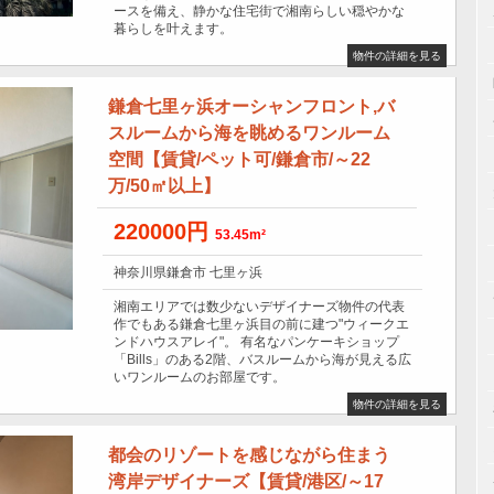
ースを備え、静かな住宅街で湘南らしい穏やかな
暮らしを叶えます。
物件の詳細を見る
鎌倉七里ヶ浜オーシャンフロント,バ
スルームから海を眺めるワンルーム
空間【賃貸/ペット可/鎌倉市/～22
万/50㎡以上】
220000円
53.45m²
神奈川県鎌倉市 七里ヶ浜
湘南エリアでは数少ないデザイナーズ物件の代表
作でもある鎌倉七里ヶ浜目の前に建つ"ウィークエ
ンドハウスアレイ"。 有名なパンケーキショップ
「Bills」のある2階、バスルームから海が見える広
いワンルームのお部屋です。
物件の詳細を見る
都会のリゾートを感じながら住まう
湾岸デザイナーズ【賃貸/港区/～17