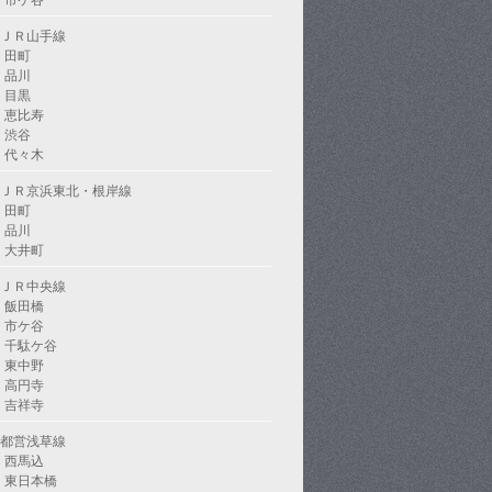
市ケ谷
ＪＲ山手線
田町
品川
目黒
恵比寿
渋谷
代々木
ＪＲ京浜東北・根岸線
田町
品川
大井町
ＪＲ中央線
飯田橋
市ケ谷
千駄ケ谷
東中野
高円寺
吉祥寺
都営浅草線
西馬込
東日本橋