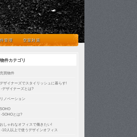
を楽しむ人のための不動産のセレクトショップ
件管理
空室対策
物件カテゴリ
売買物件
デザイナーズでスタイリッシュに暮らす!
-デザイナーズとは?
リノベーション
SOHO
-SOHOとは?
おしゃれなオフィスで働きたい!
-10人以上で使うデザインオフィス