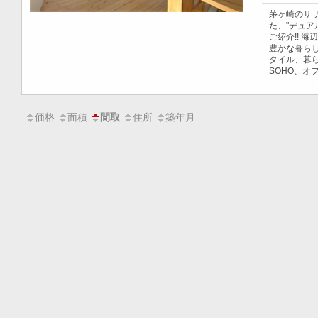
茅ヶ崎のサザ
た、"デュア
ご紹介!! 
豊かな暮ら
タイル、暮
SOHO、オ
価格
面積
住所
築年月
間取