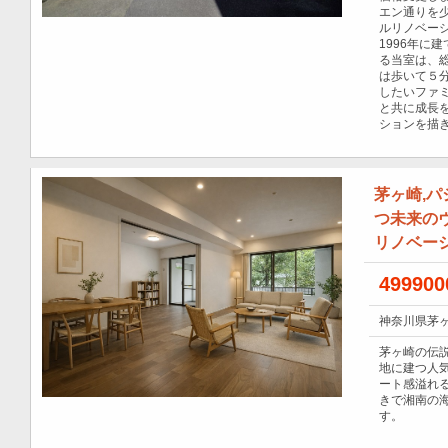
エン通りを
ルリノベー
1996年に
る当室は、総
は歩いて５
したいファ
と共に成長
ションを描
茅ヶ崎,
つ未来の
リノベー
49990
神奈川県茅ヶ
茅ヶ崎の伝
地に建つ人
ート感溢れる
きで湘南の
す。