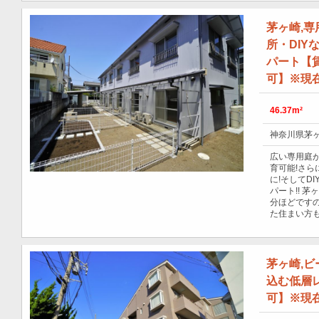
茅ヶ崎,専
所・DI
パート【賃
可】※現
46.37m²
神奈川県茅ヶ
広い専用庭
育可能!さら
に!そしてD
パート!! 
分ほどです
た住まい方
茅ヶ崎,
込む低層
可】※現