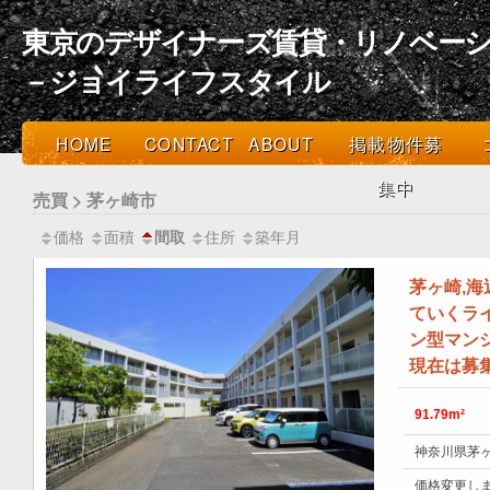
東京のデザイナーズ賃貸・リノベーシ
－ジョイライフスタイル
HOME
CONTACT
ABOUT
掲載物件募
集中
売買 > 茅ヶ崎市
価格
面積
住所
築年月
間取
茅ヶ崎,
ていくラ
ン型マン
現在は募
91.79m²
神奈川県茅ヶ
価格変更し