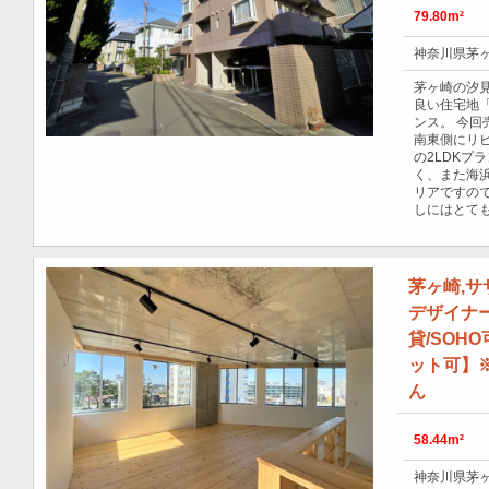
79.80m²
神奈川県茅ヶ
茅ヶ崎の汐
良い住宅地
ンス。 今回
南東側にリビ
の2LDKプ
く、また海
リアですの
しにはとて
茅ヶ崎,
デザイナ
貸/SOH
ット可】
ん
58.44m²
神奈川県茅ヶ