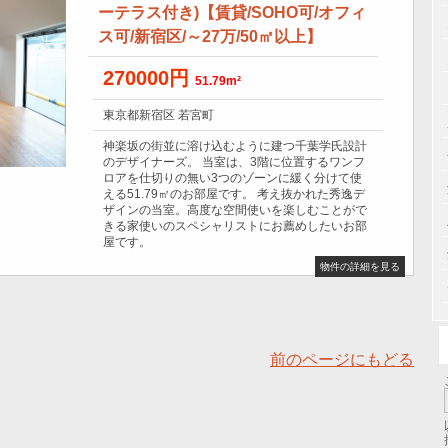
ーテラス付き)【賃貸/SOHO可/オフィ
ス可/新宿区/～27万/50㎡以上】
270000円
51.79m²
東京都新宿区 若宮町
神楽坂の街並に溶け込むように建つ千葉学氏設計
のデザイナーズ。 当室は、3階に位置するワンフ
ロアを仕切りの無い3つのゾーンに緩く分けて使
える51.79㎡のお部屋です。 考え抜かれた秀逸デ
ザインの当室。高度な空間使いを楽しむことがで
きる家使いのスペシャリストにお薦めしたいお部
屋です。
物件の詳細を見る
前のページにもどる