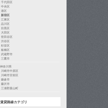
千代田区
中央区
港区
新宿区
江東区
品川区
目黒区
大田区
世田谷区
渋谷区
杉並区
板橋区
武蔵野市
三鷹市
神奈川県
川崎市中原区
川崎市宮前区
鎌倉市
藤沢市
三浦郡葉山町
賃貸路線カテゴリ