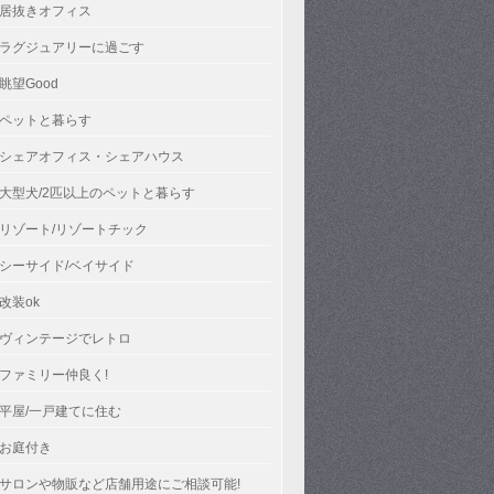
居抜きオフィス
ラグジュアリーに過ごす
眺望Good
ペットと暮らす
シェアオフィス・シェアハウス
大型犬/2匹以上のペットと暮らす
リゾート/リゾートチック
シーサイド/ベイサイド
改装ok
ヴィンテージでレトロ
ファミリー仲良く!
平屋/一戸建てに住む
お庭付き
サロンや物販など店舗用途にご相談可能!