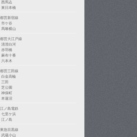
西馬込
東日本橋
都営新宿線
市ケ谷
馬喰横山
都営大江戸線
清澄白河
赤羽橋
麻布十番
六本木
都営三田線
白金高輪
三田
芝公園
神保町
本蓮沼
江ノ島電鉄
七里ケ浜
江ノ島
東急目黒線
武蔵小山