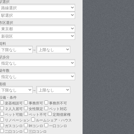
駅選択
市区選択
賃料
～
駅歩分
築年数
面積
～
設備・条件
楽器相談可
事務所可
事務所不可
２人入居可
女性限定
ペット対応
ペット可能
ペット不可
定期借家権
リノベーション
ルームシェア・ハウス
ガスコンロ
IHコンロ
一口コンロ
二口コンロ
三口コンロ