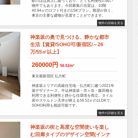
駅のほぼ真上に建っており、とても利便性の高い
物件でもあります。今回募集の当室は、10階
40.94㎡のロフト付きの1SKプラン。眺望が良く、
東京の主要な建物が見渡すことができます。
物件の詳細を見る
神楽坂の奥で見つける、静かな都市
生活【賃貸/SOHO可/新宿区/～26
万/55㎡以上】
260000円
56.52m²
東京都新宿区 払方町
神楽坂エリアの高級住宅地・払方町に建つ2021年
築デザイナーズ。牛込神楽坂・市ヶ谷・飯田橋を
利用できる利便性と静かな住環境を両立。タイル
床やスケルトン天井が映える56.52㎡の1LDKで、
SOHO利用も相談可能です。
物件の詳細を見る
神楽坂の街と高度な空間使いを楽し
む回廊タイプのデザイン空間(インナ