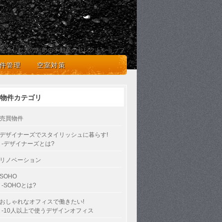
を楽しむ人のための不動産のセレクトショップ
件管理
空室対策
物件カテゴリ
売買物件
デザイナーズでスタイリッシュに暮らす!
-デザイナーズとは?
リノベーション
SOHO
-SOHOとは?
おしゃれなオフィスで働きたい!
-10人以上で使うデザインオフィス