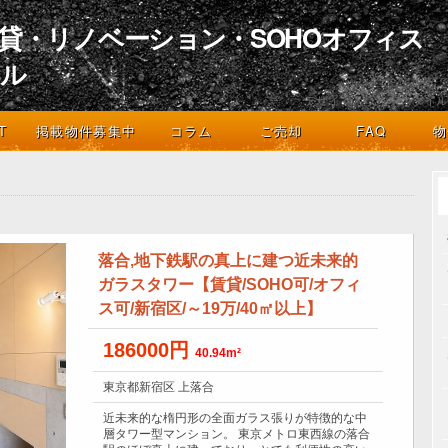
貸・リノベーション・SOHOオフィス
イル
デザインとライフスタイル
T
掲載物件募集中
コラム
ご売却
FAQ
物
落合,地下鉄駅の真上に建つ近未来的
ガラスタワー【賃貸/SOHO可/オフィ
ス可/新宿区/～19万/40㎡以上】
186000円
40.94m²
東京都新宿区 上落合
近未来的な楕円形の全面ガラス張りが特徴的な中
層タワー型マンション。 東京メトロ東西線の落合