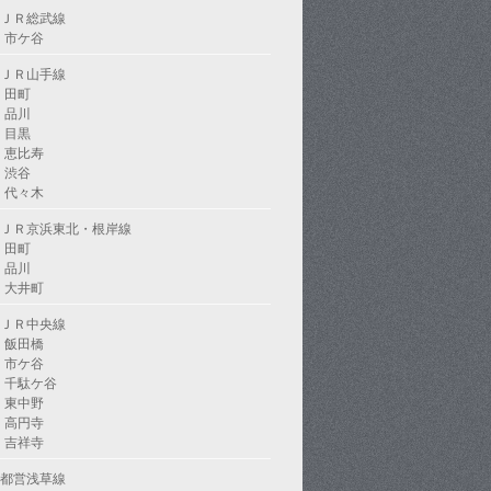
ＪＲ総武線
市ケ谷
ＪＲ山手線
田町
品川
目黒
恵比寿
渋谷
代々木
ＪＲ京浜東北・根岸線
田町
品川
大井町
ＪＲ中央線
飯田橋
市ケ谷
千駄ケ谷
東中野
高円寺
吉祥寺
都営浅草線