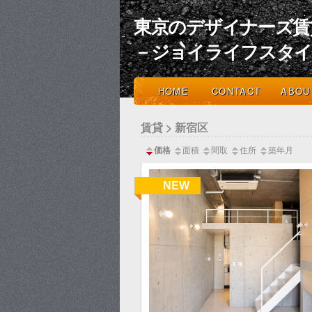
東京のデザイナーズ賃
－ジョイライフスタ
HOME
CONTACT
ABOU
賃貸 > 新宿区
価格
面積
間取
住所
築年月
NEW