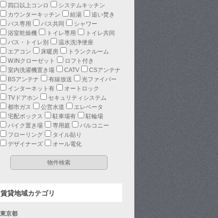
四口以上コンロ
システムキッチン
カウンターキッチン
給湯
追い焚き
バス専用
バス共同
シャワー
浴室乾燥機
トイレ専用
トイレ共同
バス・トイレ別
温水洗浄便座
エアコン
床暖房
トランクルーム
W.INクローゼット
ロフト付き
室内洗濯機置き場
CATV
CSアンテナ
BSアンテナ
有線放送
光ファイバー
インターネット有
オートロック
TVドアホン
セキュリティシステム
都市ガス
公営水道
エレベータ
宅配ボックス
駐車場有
駐輪場
バイク置き場
専用庭
バルコニー
フローリング
タイル貼り
デザイナーズ
オール電化
賃貸地域カテゴリ
東京都