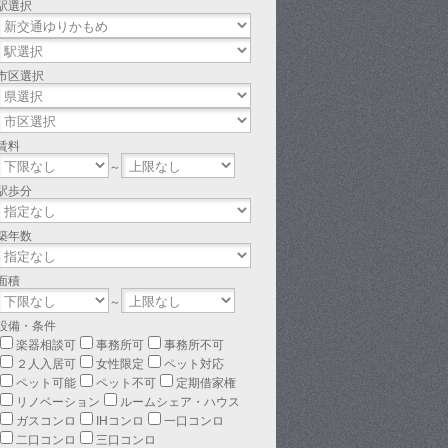
駅選択
市区選択
賃料
～
駅歩分
築年数
面積
～
設備・条件
楽器相談可
事務所可
事務所不可
２人入居可
女性限定
ペット対応
ペット可能
ペット不可
定期借家権
リノベーション
ルームシェア・ハウス
ガスコンロ
IHコンロ
一口コンロ
二口コンロ
三口コンロ