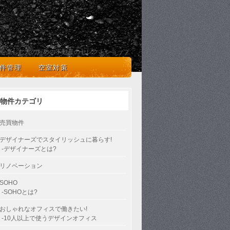
を楽しむ人のための不動産のセレクトショップ
件管理
空室対策
物件カテゴリ
売買物件
デザイナーズでスタイリッシュに暮らす!
-デザイナーズとは?
リノベーション
SOHO
-SOHOとは?
おしゃれなオフィスで働きたい!
-10人以上で使うデザインオフィス