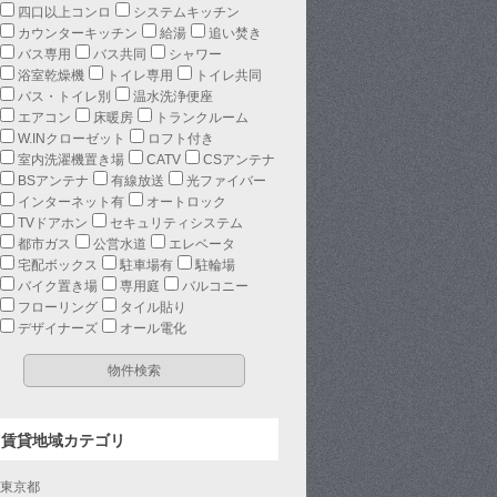
四口以上コンロ
システムキッチン
カウンターキッチン
給湯
追い焚き
バス専用
バス共同
シャワー
浴室乾燥機
トイレ専用
トイレ共同
バス・トイレ別
温水洗浄便座
エアコン
床暖房
トランクルーム
W.INクローゼット
ロフト付き
室内洗濯機置き場
CATV
CSアンテナ
BSアンテナ
有線放送
光ファイバー
インターネット有
オートロック
TVドアホン
セキュリティシステム
都市ガス
公営水道
エレベータ
宅配ボックス
駐車場有
駐輪場
バイク置き場
専用庭
バルコニー
フローリング
タイル貼り
デザイナーズ
オール電化
賃貸地域カテゴリ
東京都