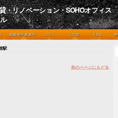
貸・リノベーション・SOHOオフィス
イル
デザインとライフスタイル
T
掲載物件募集中
コラム
ご売却
FAQ
物
館駅
前のページにもどる