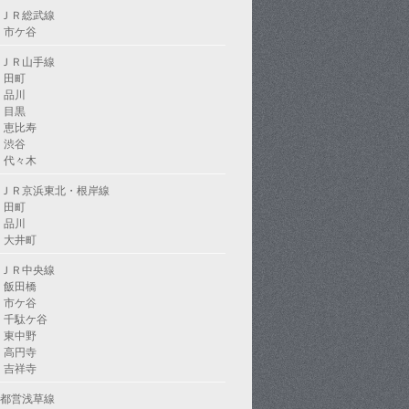
ＪＲ総武線
市ケ谷
ＪＲ山手線
田町
品川
目黒
恵比寿
渋谷
代々木
ＪＲ京浜東北・根岸線
田町
品川
大井町
ＪＲ中央線
飯田橋
市ケ谷
千駄ケ谷
東中野
高円寺
吉祥寺
都営浅草線