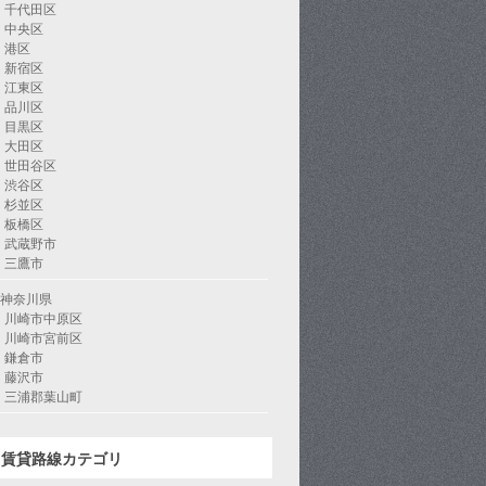
千代田区
中央区
港区
新宿区
江東区
品川区
目黒区
大田区
世田谷区
渋谷区
杉並区
板橋区
武蔵野市
三鷹市
神奈川県
川崎市中原区
川崎市宮前区
鎌倉市
藤沢市
三浦郡葉山町
賃貸路線カテゴリ