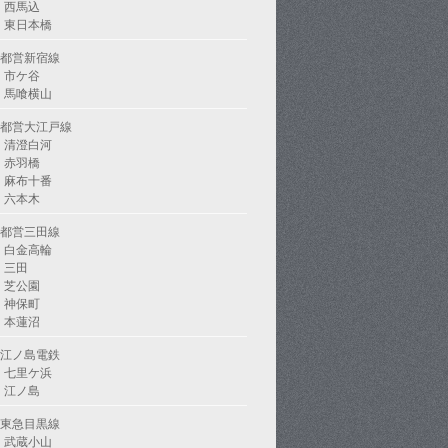
西馬込
東日本橋
都営新宿線
市ケ谷
馬喰横山
都営大江戸線
清澄白河
赤羽橋
麻布十番
六本木
都営三田線
白金高輪
三田
芝公園
神保町
本蓮沼
江ノ島電鉄
七里ケ浜
江ノ島
東急目黒線
武蔵小山