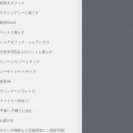
居抜きオフィス
ラグジュアリーに過ごす
眺望Good
ペットと暮らす
シェアオフィス・シェアハウス
大型犬/2匹以上のペットと暮らす
リゾート/リゾートチック
シーサイド/ベイサイド
改装ok
ヴィンテージでレトロ
ファミリー仲良く!
平屋/一戸建てに住む
お庭付き
サロンや物販など店舗用途にご相談可能!