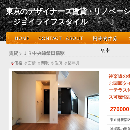
東京のデザイナーズ賃貸・リノベーシ
－ジョイライフスタイル
HOME
CONTACT
ABOUT
掲載物件募
集中
賃貸 > ＪＲ中央線飯田橋駅
面積
間取
住所
築年月
価格
神楽坂の
む回廊タ
ーテラス付
ス可/新宿
27000
東京都新宿区
神楽坂の街