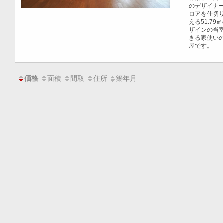
のデザイナー
ロアを仕切
える51.7
ザインの当
きる家使い
屋です。
面積
間取
住所
築年月
価格