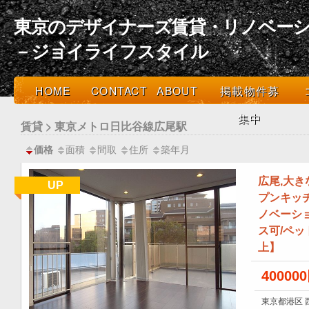
東京のデザイナーズ賃貸・リノベーシ
－ジョイライフスタイル
HOME
CONTACT
ABOUT
掲載物件募
集中
賃貸 > 東京メトロ日比谷線広尾駅
面積
間取
住所
築年月
価格
広尾,大
UP
プンキッ
ノベーショ
ス可/ペット
上】
40000
東京都港区 