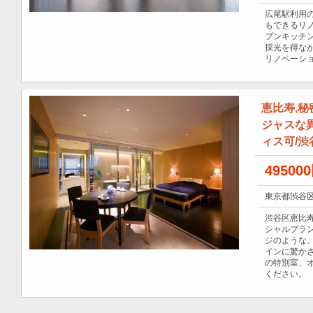
広尾駅利用の
もできるリ
プンキッチ
採光を得な
リノベーシ
恵比寿,
ジャスな異
ィス可/渋
49500
東京都渋谷区
渋谷区恵比
シャルプラ
ジのような
インに驚か
の特別室、
ください。