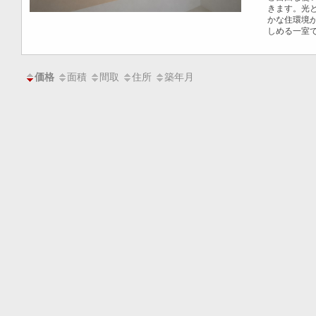
きます。光
かな住環境
しめる一室
面積
間取
住所
築年月
価格