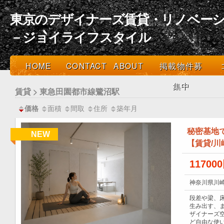
東京のデザイナーズ賃貸・リノベーシ
－ジョイライフスタイル
HOME
CONTACT
ABOUT
掲載物件募
集中
賃貸 > 東急田園都市線鷺沼駅
面積
間取
住所
築年月
価格
秘密基地
NEW
【賃貸/川
11700
神奈川県川崎
段差や梁、
生み出す、ま
ザイナーズ
ど自由な使