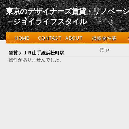
東京のデザイナーズ賃貸・リノベーシ
－ジョイライフスタイル
HOME
CONTACT
ABOUT
掲載物件募
集中
賃貸 > ＪＲ山手線浜松町駅
物件がありませんでした。