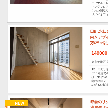
ーソナルトレ
ィングフロ
された間取
リノベオフ
田町,水
向きデザイ
万/25㎡
14900
東京都港区 
JR「田町
つ11階建て
は、9階の
向けのロフト
の明るい採
都会のリ
NEW
湾岸デザイ