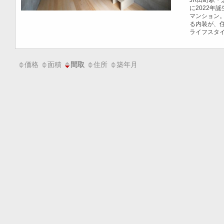
JR田町駅
に2022年
マンション
る内装が、
ライフスタ
価格
面積
住所
築年月
間取