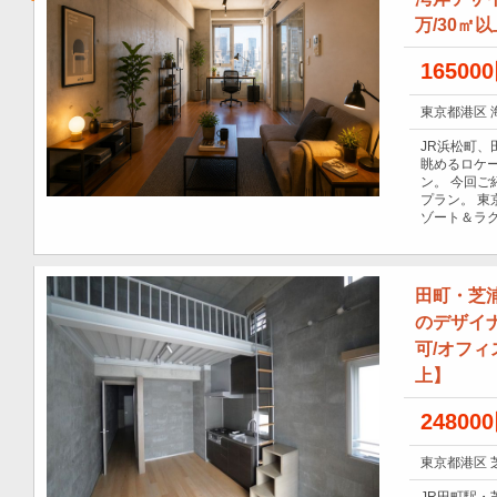
万/30㎡
16500
東京都港区 
JR浜松町
眺めるロケ
ン。 今回ご
プラン。 
ゾート＆ラ
田町・芝浦
のデザイナ
可/オフィス
上】
24800
東京都港区 