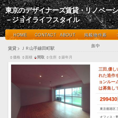
東京のデザイナーズ賃貸・リノベーシ
－ジョイライフスタイル
HOME
CONTACT
ABOUT
掲載物件募
集中
賃貸 > ＪＲ山手線田町駅
価格
面積
住所
築年月
間取
三田,優
れた造作
ョンルー
は募集し
29943
東京都港区 
オフィス・