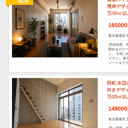
NEW
湾岸デザイ
万/30㎡
16500
東京都港区 
JR浜松町
眺めるロケ
ン。 今回ご
プラン。 
ゾート＆ラ
田町,水
向きデザイ
万/25㎡
14900
東京都港区 