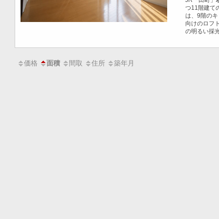
JR「田町
つ11階建て
は、9階の
向けのロフト
の明るい採
価格
間取
住所
築年月
面積