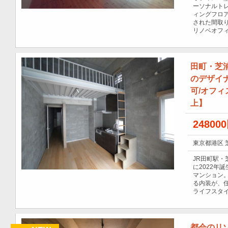
ーソナルトレ
ィングフロ
された間取
リノベオフ
田町・芝浦
のデザイナ
可/オフィス
上】
24800
東京都港区 
JR田町駅
に2022年
マンション
る内装が、
ライフスタ
都会のリ