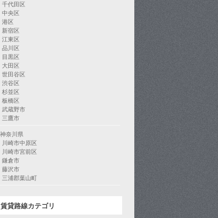
千代田区
中央区
港区
新宿区
江東区
品川区
目黒区
大田区
世田谷区
渋谷区
杉並区
板橋区
武蔵野市
三鷹市
神奈川県
川崎市中原区
川崎市宮前区
鎌倉市
藤沢市
三浦郡葉山町
賃貸路線カテゴリ