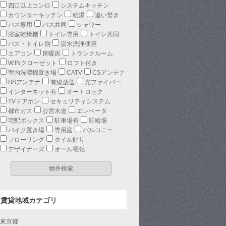
四口以上コンロ
システムキッチン
カウンターキッチン
給湯
追い焚き
バス専用
バス共同
シャワー
浴室乾燥機
トイレ専用
トイレ共同
バス・トイレ別
温水洗浄便座
エアコン
床暖房
トランクルーム
W.INクローゼット
ロフト付き
室内洗濯機置き場
CATV
CSアンテナ
BSアンテナ
有線放送
光ファイバー
インターネット有
オートロック
TVドアホン
セキュリティシステム
都市ガス
公営水道
エレベータ
宅配ボックス
駐車場有
駐輪場
バイク置き場
専用庭
バルコニー
フローリング
タイル貼り
デザイナーズ
オール電化
賃貸地域カテゴリ
東京都