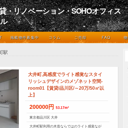
貸・リノベーション・SOHOオフィス
イル
デザインとライフスタイル
T
掲載物件募集中
コラム
ご売却
FAQ
物
町駅
大井町,高感度でライト感覚なスタイ
リッシュデザインのメゾネット空間-
room01【賃貸/品川区/～20万/50㎡以
上】
200000円
53.17m²
東京都品川区 大井
大井町駅利用の木造ならではのライト感覚なが