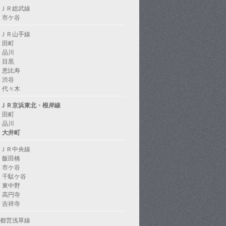
ＪＲ総武線
市ケ谷
ＪＲ山手線
田町
品川
目黒
恵比寿
渋谷
代々木
ＪＲ京浜東北・根岸線
田町
品川
大井町
ＪＲ中央線
飯田橋
市ケ谷
千駄ケ谷
東中野
高円寺
吉祥寺
都営浅草線