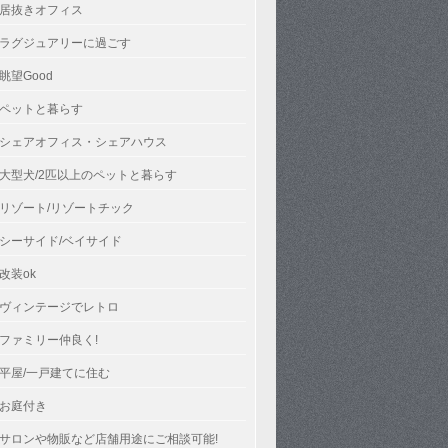
居抜きオフィス
ラグジュアリーに過ごす
眺望Good
ペットと暮らす
シェアオフィス・シェアハウス
大型犬/2匹以上のペットと暮らす
リゾート/リゾートチック
シーサイド/ベイサイド
改装ok
ヴィンテージでレトロ
ファミリー仲良く!
平屋/一戸建てに住む
お庭付き
サロンや物販など店舗用途にご相談可能!