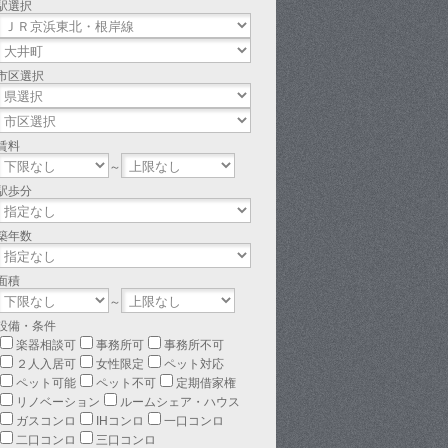
駅選択
市区選択
賃料
～
駅歩分
築年数
面積
～
設備・条件
楽器相談可
事務所可
事務所不可
２人入居可
女性限定
ペット対応
ペット可能
ペット不可
定期借家権
リノベーション
ルームシェア・ハウス
ガスコンロ
IHコンロ
一口コンロ
二口コンロ
三口コンロ