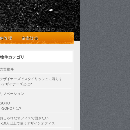
を楽しむ人のための不動産のセレクトショップ
件管理
空室対策
物件カテゴリ
売買物件
デザイナーズでスタイリッシュに暮らす!
-デザイナーズとは?
リノベーション
SOHO
-SOHOとは?
おしゃれなオフィスで働きたい!
-10人以上で使うデザインオフィス