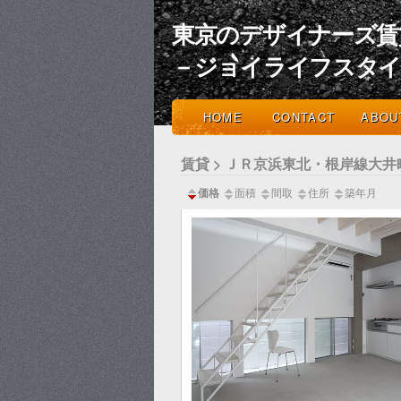
東京のデザイナーズ賃
－ジョイライフスタ
HOME
CONTACT
ABOU
賃貸 > ＪＲ京浜東北・根岸線大井
価格
面積
間取
住所
築年月