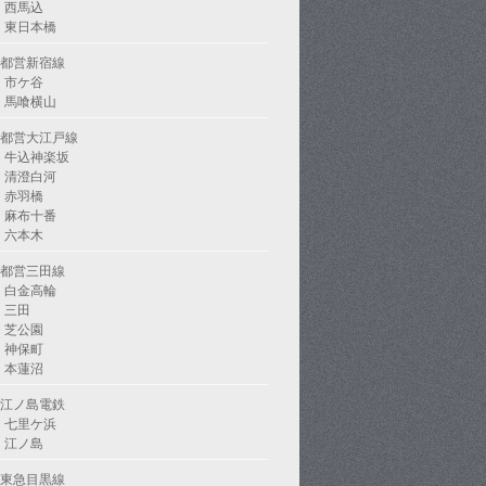
西馬込
東日本橋
都営新宿線
市ケ谷
馬喰横山
都営大江戸線
牛込神楽坂
清澄白河
赤羽橋
麻布十番
六本木
都営三田線
白金高輪
三田
芝公園
神保町
本蓮沼
江ノ島電鉄
七里ケ浜
江ノ島
東急目黒線