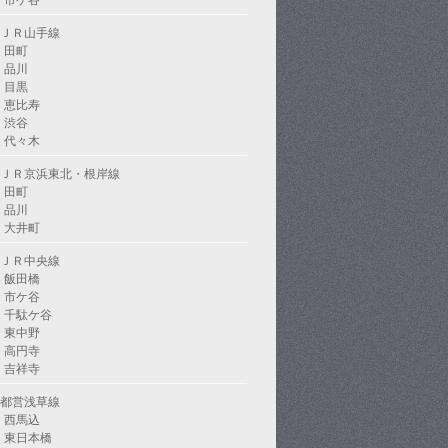
市ケ谷
ＪＲ山手線
田町
品川
目黒
恵比寿
渋谷
代々木
ＪＲ京浜東北・根岸線
田町
品川
大井町
ＪＲ中央線
飯田橋
市ケ谷
千駄ケ谷
東中野
高円寺
吉祥寺
都営浅草線
西馬込
東日本橋