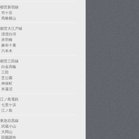
都営新宿線
市ケ谷
馬喰横山
都営大江戸線
清澄白河
赤羽橋
麻布十番
六本木
都営三田線
白金高輪
三田
芝公園
神保町
本蓮沼
江ノ島電鉄
七里ケ浜
江ノ島
東急目黒線
武蔵小山
大岡山
田園調布