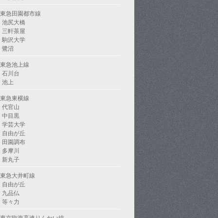
東急田園都市線
池尻大橋
三軒茶屋
駒沢大学
鷺沼
東急池上線
石川台
池上
東急東横線
代官山
中目黒
学芸大学
自由が丘
田園調布
多摩川
新丸子
東急大井町線
自由が丘
九品仏
等々力