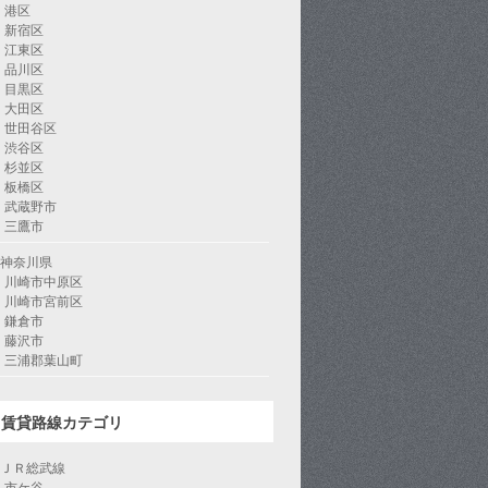
港区
新宿区
江東区
品川区
目黒区
大田区
世田谷区
渋谷区
杉並区
板橋区
武蔵野市
三鷹市
神奈川県
川崎市中原区
川崎市宮前区
鎌倉市
藤沢市
三浦郡葉山町
賃貸路線カテゴリ
ＪＲ総武線