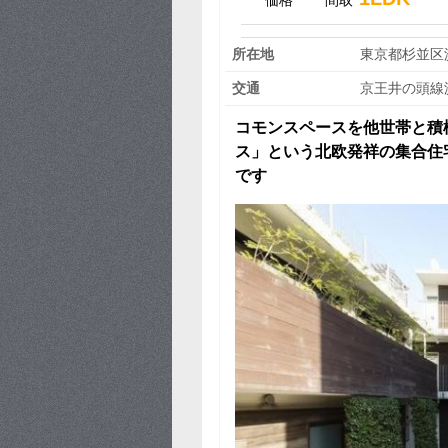
価格
間取
所在地
東京都杉並区
交通
京王井の頭線
コモンスペースを他世帯と積
ス」という北欧発祥の集合住
です