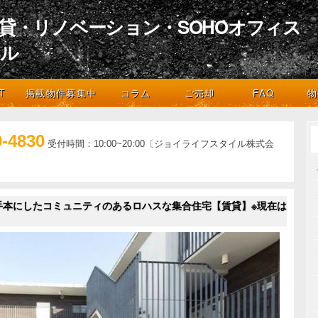
貸・リノベーション・SOHOオフィス
イル
デザインとライフスタイル
T
掲載物件募集中
コラム
ご売却
FAQ
物
0-4830
受付時間：10:00~20:00〔ジョイライフスタイル株式会
手本にしたコミュニティのあるロハスな集合住宅【賃貸】※現在は