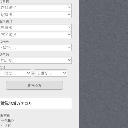
駅選択
市区選択
駅歩分
築年数
面積
～
賃貸地域カテゴリ
東京都
千代田区
中央区