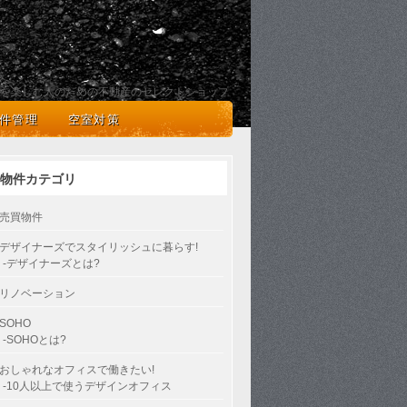
を楽しむ人のための不動産のセレクトショップ
件管理
空室対策
物件カテゴリ
売買物件
デザイナーズでスタイリッシュに暮らす!
-デザイナーズとは?
リノベーション
SOHO
-SOHOとは?
おしゃれなオフィスで働きたい!
-10人以上で使うデザインオフィス