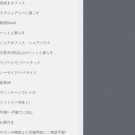
居抜きオフィス
ラグジュアリーに過ごす
眺望Good
ペットと暮らす
シェアオフィス・シェアハウス
大型犬/2匹以上のペットと暮らす
リゾート/リゾートチック
シーサイド/ベイサイド
改装ok
ヴィンテージでレトロ
ファミリー仲良く!
平屋/一戸建てに住む
お庭付き
サロンや物販など店舗用途にご相談可能!