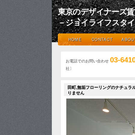
東京のデザイナーズ賃
－ジョイライフスタ
HOME
CONTACT
ABOU
03-641
お電話でのお問い合わせ
社〕
田町,無垢フローリングのナチュラ
りません