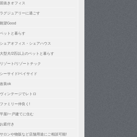
居抜きオフィス
ラグジュアリーに過ごす
眺望Good
ペットと暮らす
シェアオフィス・シェアハウス
大型犬/2匹以上のペットと暮らす
リゾート/リゾートチック
シーサイド/ベイサイド
改装ok
ヴィンテージでレトロ
ファミリー仲良く!
平屋/一戸建てに住む
お庭付き
サロンや物販など店舗用途にご相談可能!