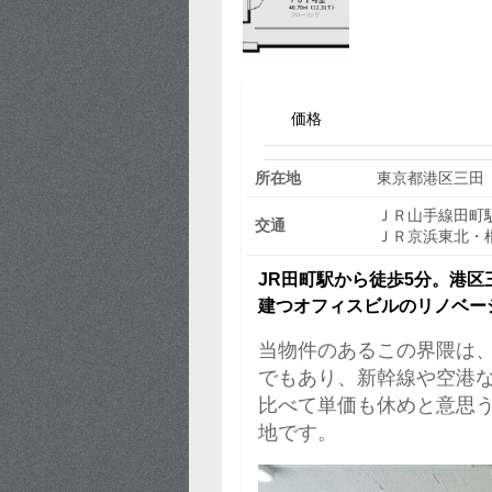
価格
所在地
東京都港区三田
ＪＲ山手線田町駅
交通
ＪＲ京浜東北・根
JR田町駅から徒歩5分。港
建つオフィスビルのリノベー
当物件のあるこの界隈は、
でもあり、新幹線や空港
比べて単価も休めと意思
地です。