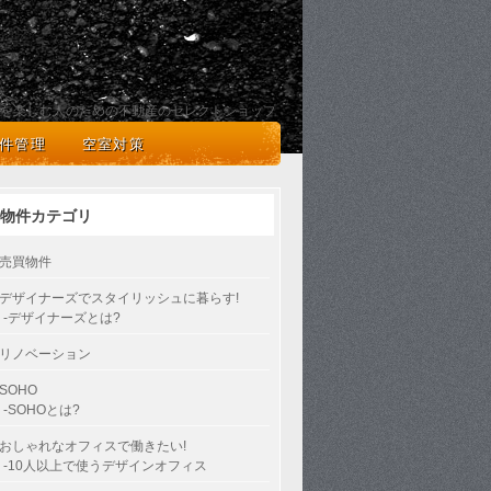
を楽しむ人のための不動産のセレクトショップ
件管理
空室対策
物件カテゴリ
売買物件
デザイナーズでスタイリッシュに暮らす!
-デザイナーズとは?
リノベーション
SOHO
-SOHOとは?
おしゃれなオフィスで働きたい!
-10人以上で使うデザインオフィス