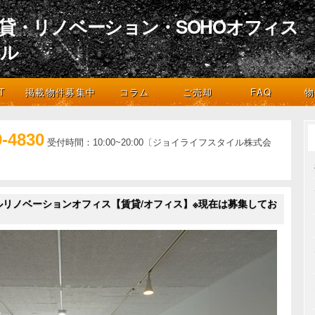
貸・リノベーション・SOHOオフィス
イル
デザインとライフスタイル
T
掲載物件募集中
コラム
ご売却
FAQ
物
0-4830
受付時間：10:00~20:00〔ジョイライフスタイル株式会
ルリノベーションオフィス【賃貸/オフィス】※現在は募集してお