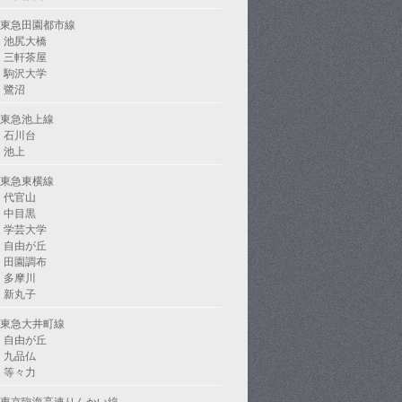
東急田園都市線
池尻大橋
三軒茶屋
駒沢大学
鷺沼
東急池上線
石川台
池上
東急東横線
代官山
中目黒
学芸大学
自由が丘
田園調布
多摩川
新丸子
東急大井町線
自由が丘
九品仏
等々力