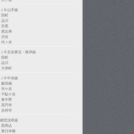
市ケ谷
ＪＲ山手線
田町
品川
目黒
恵比寿
渋谷
代々木
ＪＲ京浜東北・根岸線
田町
品川
大井町
ＪＲ中央線
飯田橋
市ケ谷
千駄ケ谷
東中野
高円寺
吉祥寺
都営浅草線
西馬込
東日本橋