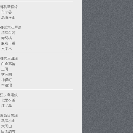
都営新宿線
市ケ谷
馬喰横山
都営大江戸線
清澄白河
赤羽橋
麻布十番
六本木
都営三田線
白金高輪
三田
芝公園
神保町
本蓮沼
江ノ島電鉄
七里ケ浜
江ノ島
東急目黒線
武蔵小山
大岡山
田園調布