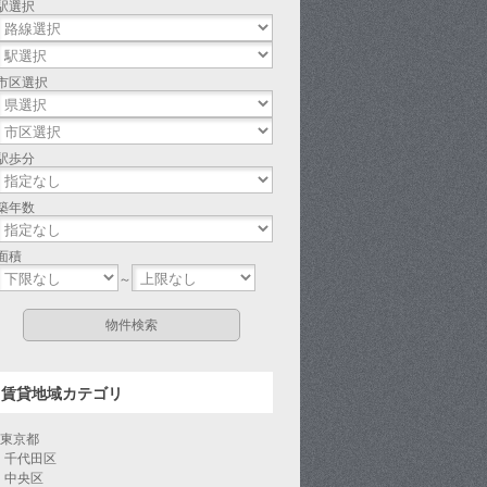
駅選択
市区選択
駅歩分
築年数
面積
～
賃貸地域カテゴリ
東京都
千代田区
中央区