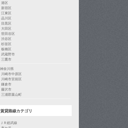
港区
新宿区
江東区
品川区
目黒区
大田区
世田谷区
渋谷区
杉並区
板橋区
武蔵野市
三鷹市
神奈川県
川崎市中原区
川崎市宮前区
鎌倉市
藤沢市
三浦郡葉山町
賃貸路線カテゴリ
ＪＲ総武線