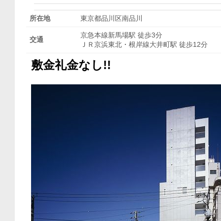
所在地
東京都品川区南品川
京急本線新馬場駅 徒歩3分
交通
ＪＲ京浜東北・根岸線大井町駅 徒歩12分
敷金礼金なし!!