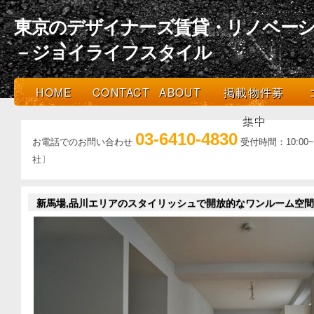
東京のデザイナーズ賃貸・リノベーシ
－ジョイライフスタイル
HOME
CONTACT
ABOUT
掲載物件募
集中
03-6410-4830
お電話でのお問い合わせ
受付時間：10:0
社〕
新馬場,品川エリアのスタイリッシュで開放的なワンルーム空間