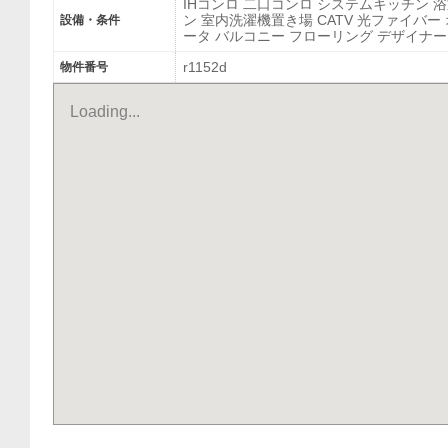
IHコンロ 二口コンロ システムキッチン 
ン 室内洗濯機置き場 CATV 光ファイバー
設備・条件
ータ バルコニー フローリング デザイナ
r1152d
物件番号
Loading...