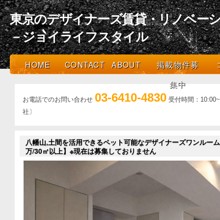
東京のデザイナーズ賃貸・リノベーシ
－ジョイライフスタイル
HOME
CONTACT
ABOUT
掲載物件募
集中
03-6410-4830
お電話でのお問い合わせ
受付時間：10:0
社〕
八幡山,土間を活用できるペット可能なデザイナーズワンルーム空
万/30㎡以上】※現在は募集しておりません