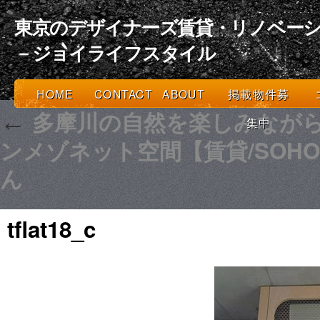
東京のデザイナーズ賃貸・リノベーシ
－ジョイライフスタイル
HOME
CONTACT
ABOUT
掲載物件募
多摩川の自然を楽しみなが
←
集中
ンメゾネット空間【賃貸/SOH
ん
tflat18_c