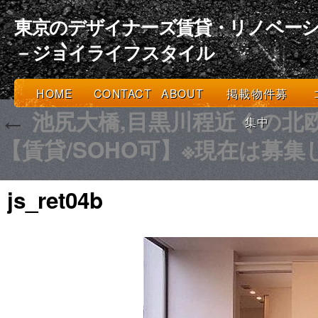
東京のデザイナーズ賃貸・リノベーシ
－ジョイライフスタイル
HOME
CONTACT
ABOUT
掲載物件募
池尻大橋,目黒川程近くの北
←
集中
【賃貸/SOHO可】※現在は募
js_ret04b