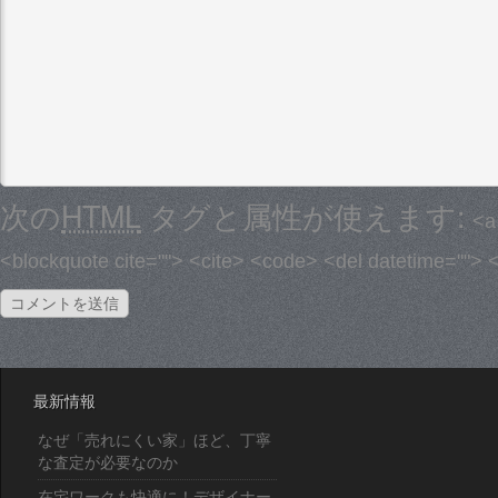
次の
HTML
タグと属性が使えます:
<a
<blockquote cite=""> <cite> <code> <del datetime=""> 
最新情報
なぜ「売れにくい家」ほど、丁寧
な査定が必要なのか
在宅ワークも快適に！デザイナー