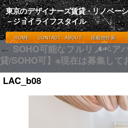
東京のデザイナーズ賃貸・リノベーシ
－ジョイライフスタイル
HOME
CONTACT
ABOUT
掲載物件募
SOHO可能なフルリノベア
←
集中
貸/SOHO可】※現在は募集し
LAC_b08