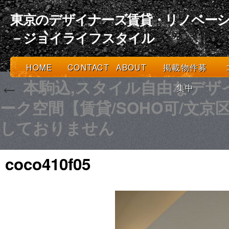
東京のデザイナーズ賃貸・リノベーシ
－ジョイライフスタイル
HOME
CONTACT
ABOUT
掲載物件募
本駒込,スタイル自由なデザ
←
集中
ーク空間【賃貸/SOHO可/文京区
しておりません
coco410f05