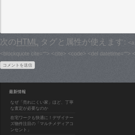
次の
HTML
タグと属性が使えます:
<a
<blockquote cite=""> <cite> <code> <del datetime=""> 
最新情報
なぜ「売れにくい家」ほど、丁寧
な査定が必要なのか
在宅ワークも快適に！デザイナー
ズ物件注目の「マルチメディアコ
ンセント」