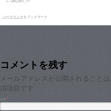
GKC301_11
パーマリンク
をブックマーク
コメントを残す
メールアドレスが公開されること
須項目です
名前
*