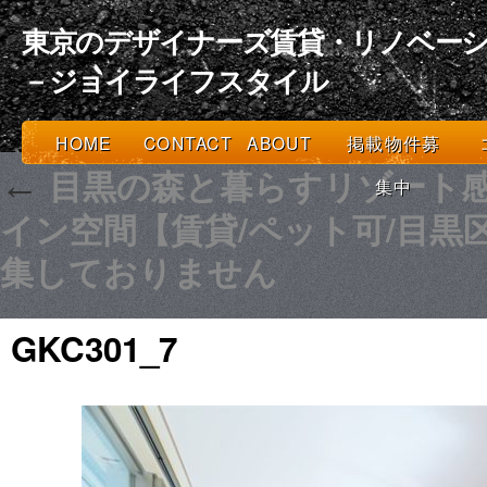
東京のデザイナーズ賃貸・リノベーシ
－ジョイライフスタイル
HOME
CONTACT
ABOUT
掲載物件募
目黒の森と暮らすリゾート
←
集中
イン空間【賃貸/ペット可/目黒区
集しておりません
GKC301_7