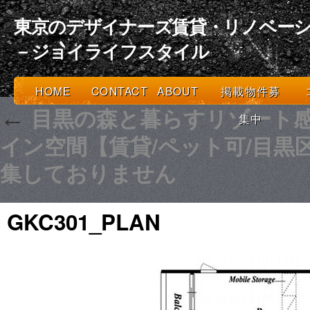
東京のデザイナーズ賃貸・リノベーシ
－ジョイライフスタイル
HOME
CONTACT
ABOUT
掲載物件募
目黒の森と暮らすリゾート
←
集中
イン空間【賃貸/ペット可/目黒区
集しておりません
GKC301_PLAN