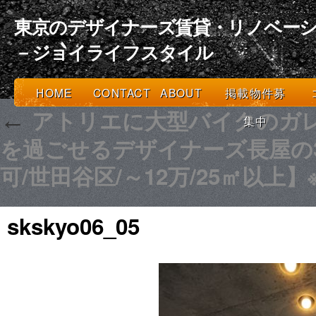
東京のデザイナーズ賃貸・リノベーシ
－ジョイライフスタイル
HOME
CONTACT
ABOUT
掲載物件募
アトリエに大型バイクのガレ
←
集中
を過ごせるデザイナーズ長屋の3
可/世田谷区/～12万/25㎡以
skskyo06_05