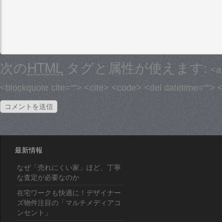
次の
HTML
タグと属性が使えます:
<a
<blockquote cite=""> <cite> <code> <del datetime=""> 
最新情報
なぜ「売れにくい家」ほど、丁寧
な査定が必要なのか
在宅ワークも快適に！デザイナー
ズ物件注目の「マルチメディアコ
ンセント」