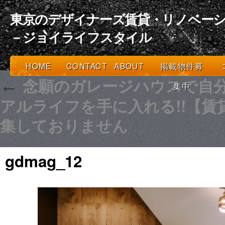
東京のデザイナーズ賃貸・リノベーシ
－ジョイライフスタイル
HOME
CONTACT
ABOUT
掲載物件募
念願のガレージハウスで自
←
集中
アルライフを手に入れる!!【賃
集しておりません
gdmag_12