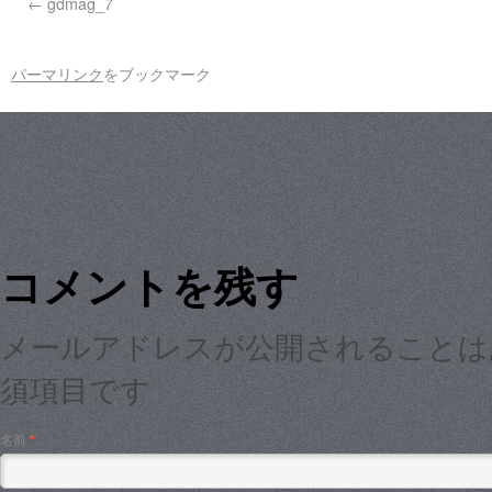
gdmag_7
パーマリンク
をブックマーク
コメントを残す
メールアドレスが公開されること
須項目です
名前
*