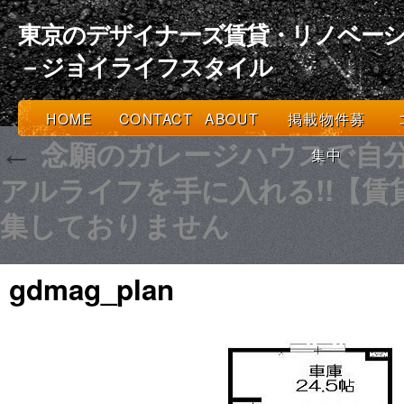
東京のデザイナーズ賃貸・リノベーシ
－ジョイライフスタイル
HOME
CONTACT
ABOUT
掲載物件募
念願のガレージハウスで自
←
集中
アルライフを手に入れる!!【賃
集しておりません
gdmag_plan