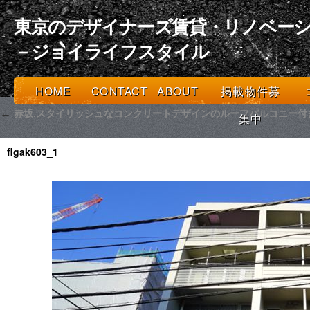
東京のデザイナーズ賃貸・リノベーシ
－ジョイライフスタイル
HOME
CONTACT
ABOUT
掲載物件募
赤坂,スタイリッシュなコンクリートデザインのルーフバルコニー付
←
集中
flgak603_1