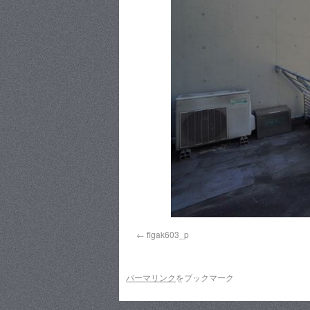
flgak603_p
パーマリンク
をブックマーク