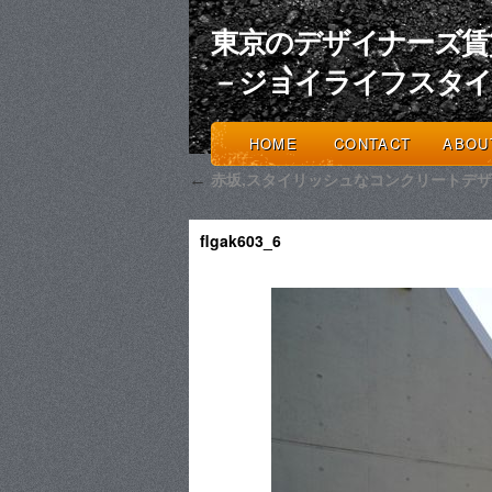
東京のデザイナーズ賃
－ジョイライフスタ
HOME
CONTACT
ABOU
赤坂,スタイリッシュなコンクリートデザ
←
flgak603_6