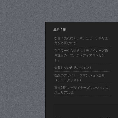
最新情報
なぜ「売れにくい家」ほど、丁寧な査
定が必要なのか
在宅ワークも快適に！デザイナーズ物
件注目の「マルチメディアコンセン
ト」
失敗しない内見のポイント
理想のデザイナーズマンション診断
（チェックリスト）
東京23区のデザイナーズマンション人
気エリア10選