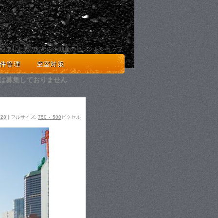
を楽しむ人のための不動産のセレクトショップ
件管理
空室対策
在は募集しておりません
/28
|
フルサイズ:
750 × 500
ピクセル