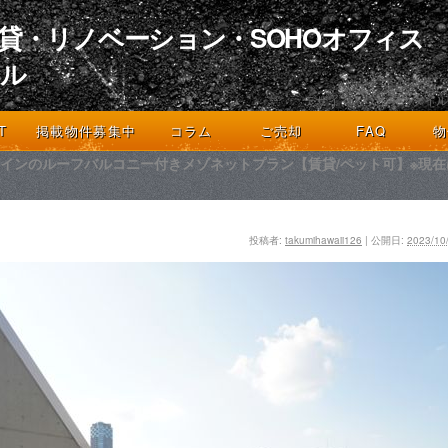
貸・リノベーション・SOHOオフィス
イル
デザインとライフスタイル
T
掲載物件募集中
コラム
ご売却
FAQ
物
インのルーフバルコニー付きメゾネットプラン【賃貸/ペット可】※現
投稿者:
takumihawaii126
|
公開日:
2023/10