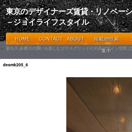
東京のデザイナーズ賃貸・リノベーシ
－ジョイライフスタイル
HOME
CONTACT
ABOUT
掲載物件募
新丸子,多摩川の潤いを楽しむガラスグリッドの天高デザイン空間【賃貸
←
集中
desmk205_6