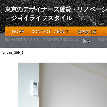
東京のデザイナーズ賃貸・リノベーシ
－ジョイライフスタイル
HOME
CONTACT
ABOUT
掲載物件募
祐天寺,前世代デザイナーズの多様な用途に応えるワンルーム【賃貸/
←
集中
ytjpza_309_5