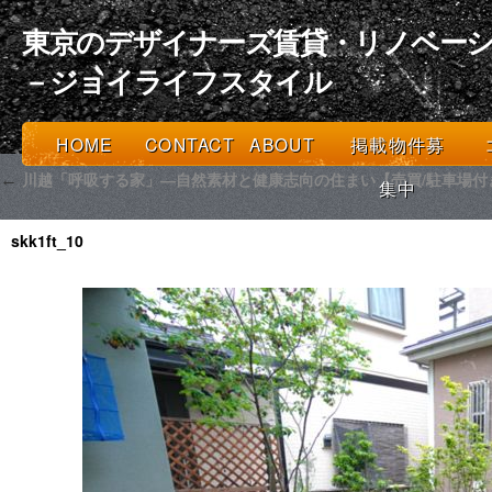
東京のデザイナーズ賃貸・リノベーシ
－ジョイライフスタイル
HOME
CONTACT
ABOUT
掲載物件募
川越「呼吸する家」―自然素材と健康志向の住まい【売買/駐車場付
←
集中
skk1ft_10