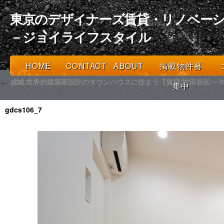
東京のデザイナーズ賃貸・リノベーシ
－ジョイライフスタイル
HOME
CONTACT
ABOUT
掲載物件募
成城,世界的建築家設計のタウンハウスに住まう【賃貸/世田谷区/～3
←
集中
gdcs106_7