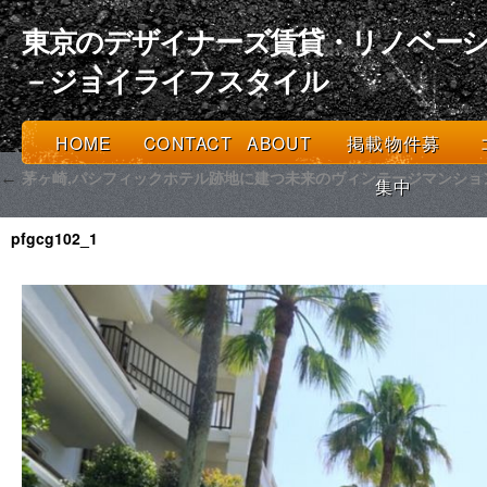
東京のデザイナーズ賃貸・リノベーシ
－ジョイライフスタイル
HOME
CONTACT
ABOUT
掲載物件募
茅ヶ崎,パシフィックホテル跡地に建つ未来のヴィンテージマンショ
←
集中
pfgcg102_1