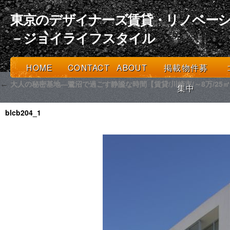
東京のデザイナーズ賃貸・リノベーシ
－ジョイライフスタイル
HOME
CONTACT
ABOUT
掲載物件募
大人の秘密基地―鷺沼で過ごす静謐な時間【賃貸/川崎市/～8万/25
←
集中
blcb204_1