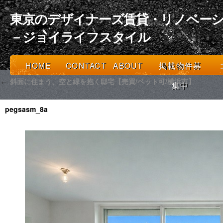
東京のデザイナーズ賃貸・リノベーシ
－ジョイライフスタイル
HOME
CONTACT
ABOUT
掲載物件募
斜面に住まう、空と緑を抱く邸宅【売買/ペット可/横浜市】
←
集中
pegsasm_8a